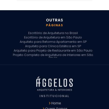
OUTRAS
PÁGINAS
Escritório de Arquitetura no Brasil
Escritório de Arquitetura em São Paulo
Arquiteto para Reforma Apartamento em SP
Arquiteto para Clínica Estética em SP
Arquiteto para Projeto de Restaurante em São Paulo
Projeto Completo de Arquitetura de Interiores em São
Paulo
Arquiteto para Projeto Residencial em SP
Arquiteto Casa de Alto Padrão em SP
Arquitetura Residencial em São Paulo
Arquiteto para Projeto Comercial em São Paulo
Arquiteto Comercial
Arquiteto para Reforma de Apartamento
Arquiteto para Reforma Residencial
Arquiteto Residencial
INSTITUCIONAL
Arquitetura para Reforma de Casas
Design de Interiores Apartamentos
Home
Design de Interiores Casa
Quem Somos