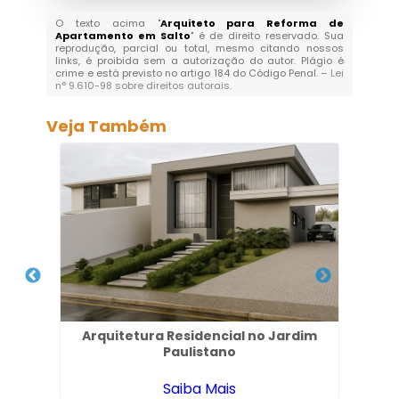
O texto acima "
Arquiteto para Reforma de
Apartamento em Salto
" é de direito reservado. Sua
reprodução, parcial ou total, mesmo citando nossos
links, é proibida sem a autorização do autor. Plágio é
crime e está previsto no artigo 184 do Código Penal. –
Lei
n° 9.610-98 sobre direitos autorais
.
Veja Também
 em
Arquitetura Residencial no Jardim
Ar
Paulistano
Saiba Mais