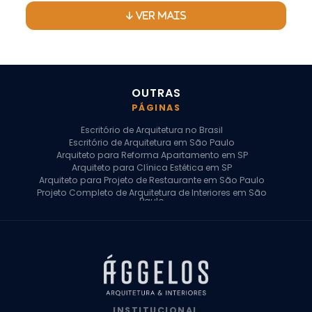
VER MAIS
OUTRAS
PÁGINAS
Escritório de Arquitetura no Brasil
Escritório de Arquitetura em São Paulo
A
rquiteto para Projeto de Restaurante em São Paulo
P
rojeto Completo de Arquitetura de Interiores em São Paulo
Arquiteto para Reforma Apartamento em SP
Arquiteto para Clínica Estética em SP
Arquiteto para Projeto de Restaurante em São Paulo
Saiba Mais
Saiba Mais
Projeto Completo de Arquitetura de Interiores em São
Paulo
Arquiteto para Projeto Residencial em SP
Arquiteto Casa de Alto Padrão em SP
Arquitetura Residencial em São Paulo
Arquiteto para Projeto Comercial em São Paulo
Arquiteto Comercial
Arquiteto para Reforma de Apartamento
Arquiteto para Reforma Residencial
Arquiteto Residencial
INSTITUCIONAL