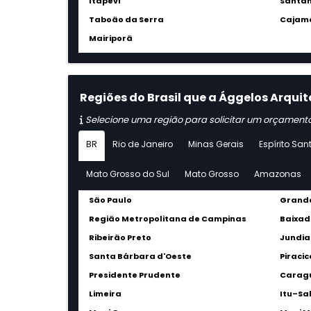
Itapevi
Santan
Taboão da Serra
Cajam
Mairiporã
Regiões do Brasil que a Ággelos Arquite
Selecione uma região para solicitar um orçament
BR
Rio de Janeiro
Minas Gerais
Espírito San
Mato Grosso do Sul
Mato Grosso
Amazonas
São Paulo
Grande
Região Metropolitana de Campinas
Baixad
Ribeirão Preto
Jundia
Santa Bárbara d'Oeste
Piraci
Presidente Prudente
Carag
Limeira
Itu–Sa