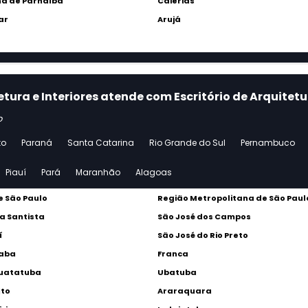
a de Parnaíba
Caierias
ar
Arujá
tura e Interiores atende com Escritório de Arquitetu
o
to
Paraná
Santa Catarina
Rio Grande do Sul
Pernambuco
Piauí
Pará
Maranhão
Alagoas
 São Paulo
Região Metropolitana de São Paul
a Santista
São José dos Campos
í
São José do Rio Preto
caba
Franca
uatatuba
Ubatuba
lto
Araraquara