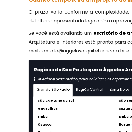
O prazo varia conforme a complexidade,
detalhado apresentado logo após a aprovação
Se você está avaliando um
escritório de a
Arquitetura e Interiores está pronta para 
mail contato@aggelosarquitetura.com.br e a
Regiões de São Paulo que a Ággelos Arq
Selecione uma região para solicitar um orçament
Grande São Paulo
Região Central
Zona Norte
São Caetano do Sul
São Be
Guarulhos
Suzan
Embu
Embu 
Osasco
Baruer