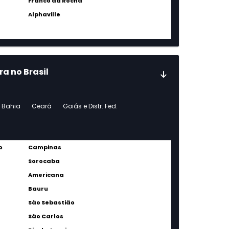
Franco da Rocha
Alphaville
ra no Brasil
Bahia
Ceará
Goiás e Distr. Fed.
o
Campinas
Sorocaba
Americana
Bauru
São Sebastião
São Carlos