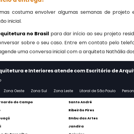
 mas costuma envolver algumas semanas de projeto
 inicial.
rquitetura no Brasil
para dar início ao seu projeto resid
conversar sobre o seu caso. Entre em contato pelo tele
gende uma conversa inicial com a arquiteta Nathália dos
uitetura e Interiores atende com Escritório de Arqui
o
Zona Oeste
Zona Sul
Zona Leste
Litoral de São Paulo
Perso
rnardo do Campo
Santo André
o
Ribeirão Pires
Guaçú
Embu das Artes
i
Jandira