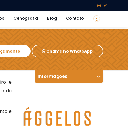
os
Cenografia
Blog
Contato
Orçamento
Chame no WhatsApp
Informações
iro e
 e da
nto e