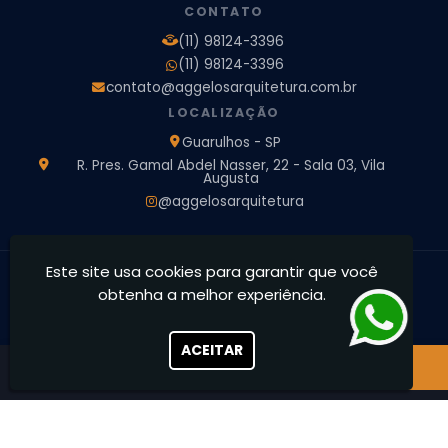
CONTATO
Projeto de Arquitetura 3D
Projeto de Arquitetura Comercial
(11) 98124-3396
Projeto de Arquitetura de Casa
(11) 98124-3396
Projeto de Arquitetura de Interiores
contato@aggelosarquitetura.com.br
Projeto de Arquitetura e Engenharia
Projeto de Arquitetura para Apartamentos
LOCALIZAÇÃO
Projeto de Arquitetura Residencial
Projeto de Interiores
Guarulhos - SP
Projeto de Interiores Comercial
Projeto de Interiores Completo
R. Pres. Gamal Abdel Nasser, 22 - Sala 03, Vila
Augusta
Projeto de Interiores Residencial
@aggelosarquitetura
Este site usa cookies para garantir que você
Ággelos Arquitetura e Interiores - Transformamos espaços,
obtenha a melhor experiência.
concretizamos sonhos
CNPJ: 39.828.426/0001-73
ACEITAR