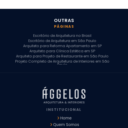
OUTRAS
PÁGINAS
Escritório de Arquitetura no Brasil
Escritório de Arquitetura em São Paulo
Arquiteto para Reforma Apartamento em SP
Arquiteto para Clínica Estética em SP
Arquiteto para Projeto de Restaurante em São Paulo
Projeto Completo de Arquitetura de Interiores em São
Paulo
Arquiteto para Projeto Residencial em SP
Arquiteto Casa de Alto Padrão em SP
Arquitetura Residencial em São Paulo
Arquiteto para Projeto Comercial em São Paulo
Arquiteto Comercial
Arquiteto para Reforma de Apartamento
Arquiteto para Reforma Residencial
Arquiteto Residencial
INSTITUCIONAL
Arquitetura para Reforma de Casas
Design de Interiores Apartamentos
Home
Design de Interiores Casa
Quem Somos
Design de Interiores Residencial