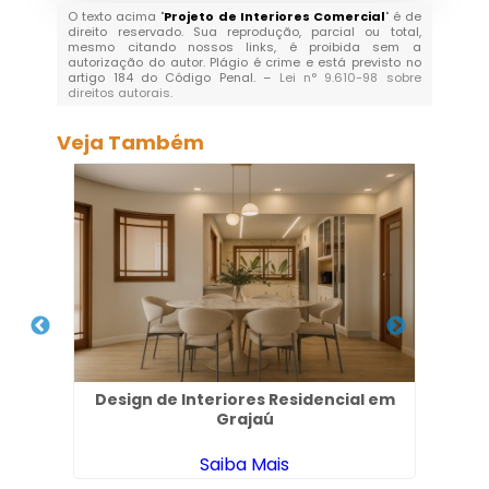
O texto acima "
Projeto de Interiores Comercial
" é de
direito reservado. Sua reprodução, parcial ou total,
mesmo citando nossos links, é proibida sem a
autorização do autor. Plágio é crime e está previsto no
artigo 184 do Código Penal. –
Lei n° 9.610-98 sobre
direitos autorais
.
Veja Também
aria
Design de Interiores Residencial em
Pro
Grajaú
Saiba Mais