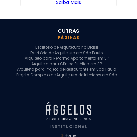
Saiba Mais
OUTRAS
PÁGINAS
Escritório de Arquitetura no Brasil
Escritório de Arquitetura em São Paulo
Arquiteto para Reforma Apartamento em SP
Arquiteto para Clínica Estética em SP
Arquiteto para Projeto de Restaurante em São Paulo
Projeto Completo de Arquitetura de Interiores em São
Paulo
Arquiteto para Projeto Residencial em SP
Arquiteto Casa de Alto Padrão em SP
Arquitetura Residencial em São Paulo
Arquiteto para Projeto Comercial em São Paulo
Arquiteto Comercial
Arquiteto para Reforma de Apartamento
Arquiteto para Reforma Residencial
Arquiteto Residencial
INSTITUCIONAL
Arquitetura para Reforma de Casas
Design de Interiores Apartamentos
Home