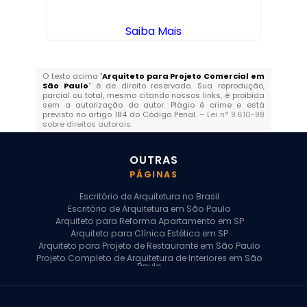
Saiba Mais
O texto acima "
Arquiteto para Projeto Comercial em
São Paulo
" é de direito reservado. Sua reprodução,
parcial ou total, mesmo citando nossos links, é proibida
sem a autorização do autor. Plágio é crime e está
previsto no artigo 184 do Código Penal. –
Lei n° 9.610-98
sobre direitos autorais
.
OUTRAS
PÁGINAS
Escritório de Arquitetura no Brasil
Escritório de Arquitetura em São Paulo
Arquiteto para Reforma Apartamento em SP
Arquiteto para Clínica Estética em SP
Arquiteto para Projeto de Restaurante em São Paulo
Projeto Completo de Arquitetura de Interiores em São
Paulo
Arquiteto para Projeto Residencial em SP
Arquiteto Casa de Alto Padrão em SP
Arquitetura Residencial em São Paulo