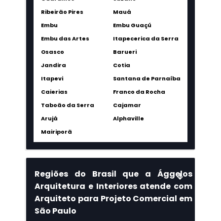
Ribeirão Pires
Mauá
Embu
Embu Guaçú
Embu das Artes
Itapecerica da Serra
Osasco
Barueri
Jandira
Cotia
Itapevi
Santana de Parnaíba
Caierias
Franco da Rocha
Taboão da Serra
Cajamar
Arujá
Alphaville
Mairiporã
Regiões do Brasil que a Ággelos
Arquitetura e Interiores atende com
Arquiteto para Projeto Comercial em
São Paulo