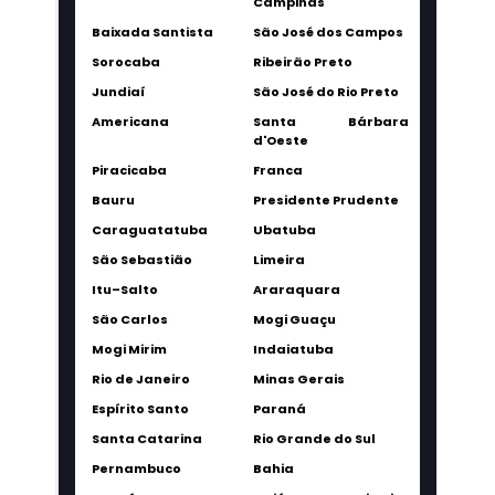
Campinas
Baixada Santista
São José dos Campos
Sorocaba
Ribeirão Preto
Jundiaí
São José do Rio Preto
Americana
Santa Bárbara
d'Oeste
Piracicaba
Franca
Bauru
Presidente Prudente
Caraguatatuba
Ubatuba
São Sebastião
Limeira
Itu–Salto
Araraquara
São Carlos
Mogi Guaçu
Mogi Mirim
Indaiatuba
Rio de Janeiro
Minas Gerais
Espírito Santo
Paraná
Santa Catarina
Rio Grande do Sul
Pernambuco
Bahia