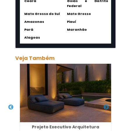
Ceará
Goiás e Distrito
Federal
Mato Grosso do Sul
Mato Grosso
Amazonas
Piauí
Pará
Maranhão
Alagoas
Veja Também
l
Projeto Executivo Arquitetura