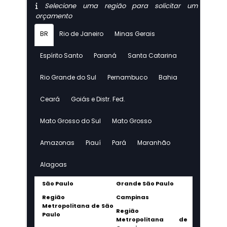
Selecione uma região para solicitar um
orçamento
BR
Rio de Janeiro
Minas Gerais
Espírito Santo
Paraná
Santa Catarina
Rio Grande do Sul
Pernambuco
Bahia
Ceará
Goiás e Distr. Fed.
Mato Grosso do Sul
Mato Grosso
Amazonas
Piauí
Pará
Maranhão
Alagoas
São Paulo
Grande São Paulo
Região
Campinas
Metropolitana de São
Região
Paulo
Metropolitana de