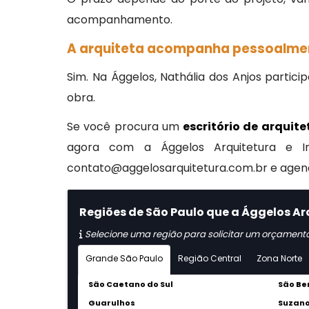
acompanhamento.
A arquiteta acompanha pessoalmen
Sim. Na Ággelos, Nathália dos Anjos parti
obra.
Se você procura um
escritório de arquit
agora com a Ággelos Arquitetura e In
contato@aggelosarquitetura.com.br e agende
Regiões de São Paulo que a Ággelos Arq
Selecione uma região para solicitar um orçament
Grande São Paulo
Região Central
Zona Norte
São Caetano do Sul
São Be
Guarulhos
Suzan