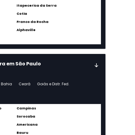
Itapecerica da Serra
Cotia
Franco da Rocha
Alphaville
ura em São Paulo
Bahia
Ceará
Goiás e Distr. Fed.
o
Campinas
Sorocaba
Americana
Bauru