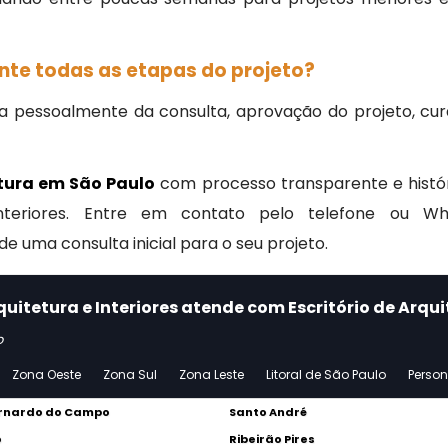
te todas as etapas do projeto?
cipa pessoalmente da consulta, aprovação do projeto, 
etura em São Paulo
com processo transparente e históri
teriores. Entre em contato pelo telefone ou Wh
 uma consulta inicial para o seu projeto.
uitetura e Interiores atende com Escritório de Arqu
o
Zona Oeste
Zona Sul
Zona Leste
Litoral de São Paulo
Perso
rnardo do Campo
Santo André
o
Ribeirão Pires