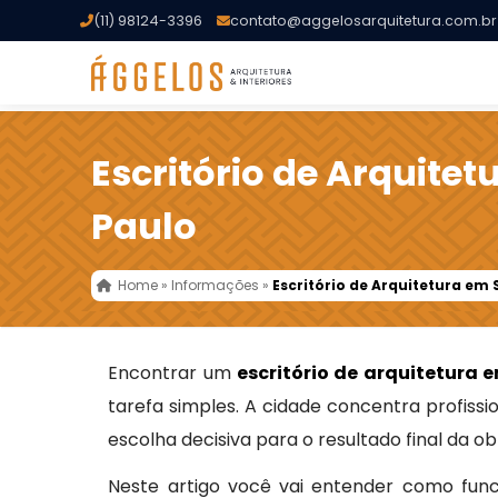
(11) 98124-3396
contato@aggelosarquitetura.com.br
Escritório de Arquite
Paulo
Home
»
Informações
»
Escritório de Arquitetura em
Encontrar um
escritório de arquitetura 
tarefa simples. A cidade concentra profissio
escolha decisiva para o resultado final da ob
Neste artigo você vai entender como fun