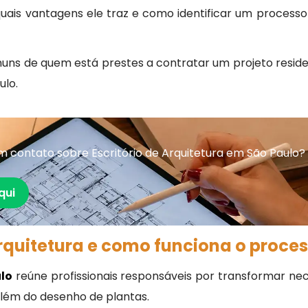
 quais vantagens ele traz e como identificar um process
s de quem está prestes a contratar um projeto residen
ulo.
 contato sobre Escritório de Arquitetura em São Paulo?
qui
arquitetura e como funciona o proce
ulo
reúne profissionais responsáveis por transformar nec
além do desenho de plantas.