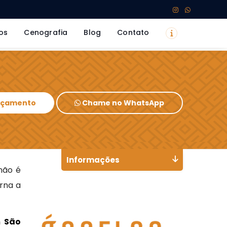
os
Cenografia
Blog
Contato
Orçamento
Chame no WhatsApp
Informações
não é
orna a
m São