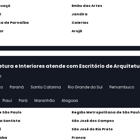
Guaçú
Embu das Artes
i
Jandira
a de Parnaíba
Caierias
ar
Arujá
etura e Interiores atende com Escritório de Arquitet
o
to
Paraná
Santa Catarina
Rio Grande do Sul
Pernambuco
Piauí
Pará
Maranhão
Alagoas
 São Paulo
Região Metropolitana de São Paul
a Santista
São José dos Campos
í
São José do Rio Preto
caba
Franca