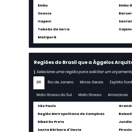
Embu
Embu 
Osasco
Baruer
Itapevi
Santan
Taboão da Serra
Cajam
Mairiporã
Regiões do Brasil que a Ággelos Arquit
Selecione uma região para solicitar um orçament
BR
Rio de Janeiro
Minas Gerais
Espírito San
Mato Grosso do Sul
Mato Grosso
Amazonas
São Paulo
Grande
Região Metropolitana de Campinas
Baixad
Ribeirão Preto
Jundia
Santa Bárbara d'Oeste
Piraci