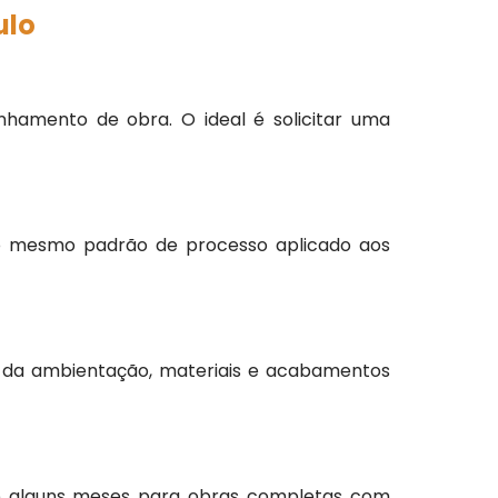
ulo
hamento de obra. O ideal é solicitar uma
m o mesmo padrão de processo aplicado aos
ida da ambientação, materiais e acabamentos
 e alguns meses para obras completas com