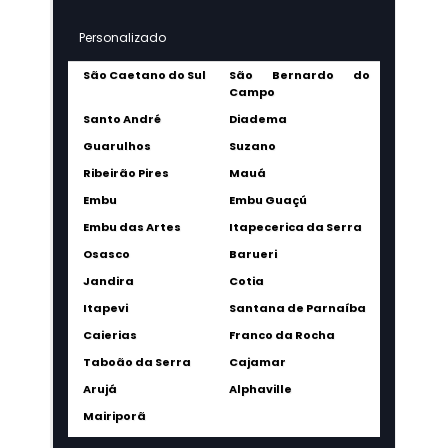
Personalizado
São Caetano do Sul
São Bernardo do
Campo
Santo André
Diadema
Guarulhos
Suzano
Ribeirão Pires
Mauá
Embu
Embu Guaçú
Embu das Artes
Itapecerica da Serra
Osasco
Barueri
Jandira
Cotia
Itapevi
Santana de Parnaíba
Caierias
Franco da Rocha
Taboão da Serra
Cajamar
Arujá
Alphaville
Mairiporã