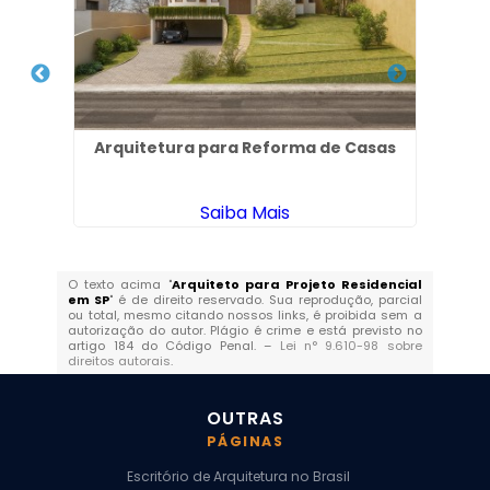
Arquitetura para Reforma de Casas
Saiba Mais
O texto acima "
Arquiteto para Projeto Residencial
em SP
" é de direito reservado. Sua reprodução, parcial
ou total, mesmo citando nossos links, é proibida sem a
autorização do autor. Plágio é crime e está previsto no
artigo 184 do Código Penal. –
Lei n° 9.610-98 sobre
direitos autorais
.
OUTRAS
PÁGINAS
Escritório de Arquitetura no Brasil