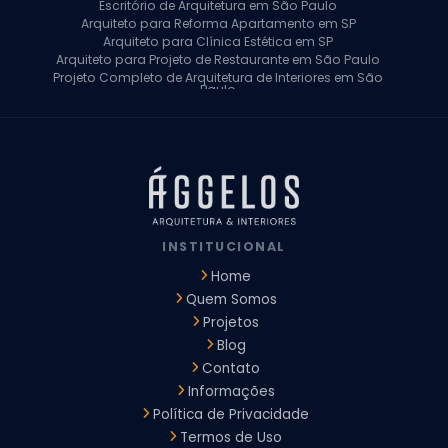
Escritório de Arquitetura em São Paulo
Arquiteto para Reforma Apartamento em SP
Arquiteto para Clínica Estética em SP
Arquiteto para Projeto de Restaurante em São Paulo
Projeto Completo de Arquitetura de Interiores em São
Paulo
Arquiteto para Projeto Residencial em SP
Arquiteto Casa de Alto Padrão em SP
Arquitetura Residencial em São Paulo
Arquiteto para Projeto Comercial em São Paulo
Arquiteto Comercial
Arquiteto para Reforma de Apartamento
Arquiteto para Reforma Residencial
Arquiteto Residencial
INSTITUCIONAL
Arquitetura para Reforma de Casas
Design de Interiores Apartamentos
Home
Design de Interiores Casa
Quem Somos
Design de Interiores Residencial
Projetos
Empresa de Arquitetura e Design
Empresas de Arquitetura e Design de Interiores
Blog
Escritório de Design de Interiores
Contato
Projeto Executivo Arquitetura
Arquitetura Institucional
Informações
Arquitetura Residencial
Empresa de Arquitetura
Política de Privacidade
Empresa de Arquitetura e Engenharia
Empresa Design de Interiores
Escritorio de Arquitetura
Termos de Uso