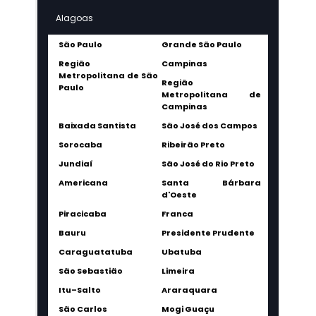
Alagoas
São Paulo
Grande São Paulo
Região
Campinas
Metropolitana de São
Região
Paulo
Metropolitana de
Campinas
Baixada Santista
São José dos Campos
Sorocaba
Ribeirão Preto
Jundiaí
São José do Rio Preto
Americana
Santa Bárbara
d'Oeste
Piracicaba
Franca
Bauru
Presidente Prudente
Caraguatatuba
Ubatuba
São Sebastião
Limeira
Itu–Salto
Araraquara
São Carlos
Mogi Guaçu