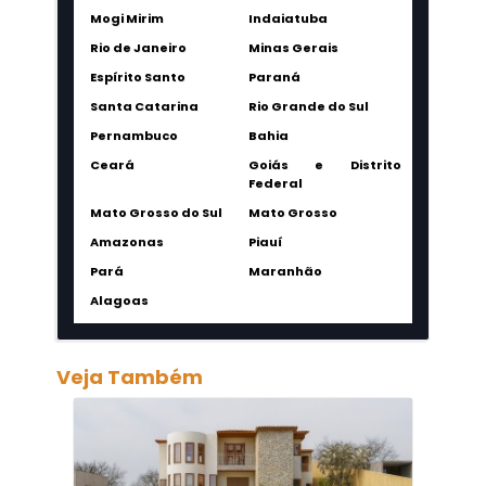
Mogi Mirim
Indaiatuba
Rio de Janeiro
Minas Gerais
Espírito Santo
Paraná
Santa Catarina
Rio Grande do Sul
Pernambuco
Bahia
Ceará
Goiás e Distrito
Federal
Mato Grosso do Sul
Mato Grosso
Amazonas
Piauí
Pará
Maranhão
Alagoas
Veja Também