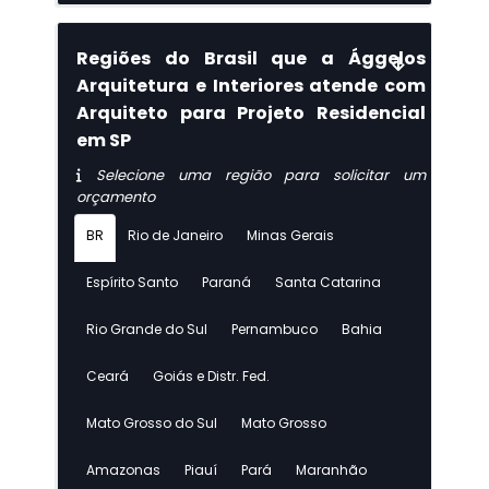
Regiões do Brasil que a Ággelos
Arquitetura e Interiores atende com
Arquiteto para Projeto Residencial
em SP
Selecione uma região para solicitar um
orçamento
BR
Rio de Janeiro
Minas Gerais
Espírito Santo
Paraná
Santa Catarina
Rio Grande do Sul
Pernambuco
Bahia
Ceará
Goiás e Distr. Fed.
Mato Grosso do Sul
Mato Grosso
Amazonas
Piauí
Pará
Maranhão