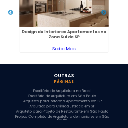
l no
Design de Interiores Apartamentos na
Arq
Zona Sul de SP
Saiba Mais
OUTRAS
PÁGINAS
Escritório de Arquitetura no Brasil
Escritório de Arquitetura em São Paulo
Arquiteto para Reforma Apartamento em SP
Arquiteto para Clínica Estética em SP
Arquiteto para Projeto de Restaurante em São Paulo
Projeto Completo de Arquitetura de Interiores em São
Paulo
Arquiteto para Projeto Residencial em SP