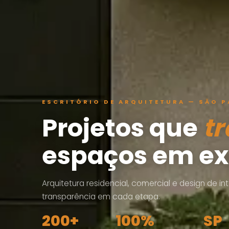
ESCRITÓRIO DE ARQUITETURA — SÃO P
Projetos que
t
espaços em ex
Arquitetura residencial, comercial e design de i
transparência em cada etapa.
200+
100%
SP