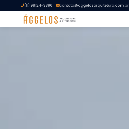
(11) 98124-3396
contato@aggelosarquitetura.com.br