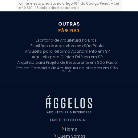
crime e está previsto no artigo 184 do Código Penal. –
Lei
n° 9.610-98 sobre direitos autorais
.
OUTRAS
PÁGINAS
Escritório de Arquitetura no Brasil
Escritório de Arquitetura em São Paulo
Arquiteto para Reforma Apartamento em SP
Arquiteto para Clínica Estética em SP
Arquiteto para Projeto de Restaurante em São Paulo
Projeto Completo de Arquitetura de Interiores em São
Paulo
Arquiteto para Projeto Residencial em SP
Arquiteto Casa de Alto Padrão em SP
Arquitetura Residencial em São Paulo
Arquiteto para Projeto Comercial em São Paulo
Arquiteto Comercial
Arquiteto para Reforma de Apartamento
Arquiteto para Reforma Residencial
Arquiteto Residencial
INSTITUCIONAL
Arquitetura para Reforma de Casas
Design de Interiores Apartamentos
Home
Design de Interiores Casa
Quem Somos