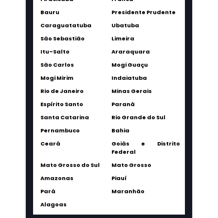
Bauru
Presidente Prudente
Caraguatatuba
Ubatuba
São Sebastião
Limeira
Itu–Salto
Araraquara
São Carlos
Mogi Guaçu
Mogi Mirim
Indaiatuba
Rio de Janeiro
Minas Gerais
Espírito Santo
Paraná
Santa Catarina
Rio Grande do Sul
Pernambuco
Bahia
Ceará
Goiás e Distrito
Federal
Mato Grosso do Sul
Mato Grosso
Amazonas
Piauí
Pará
Maranhão
Alagoas