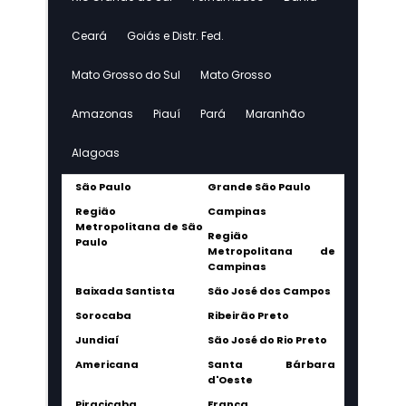
Ceará
Goiás e Distr. Fed.
Mato Grosso do Sul
Mato Grosso
Amazonas
Piauí
Pará
Maranhão
Alagoas
São Paulo
Grande São Paulo
Região
Campinas
Metropolitana de São
Região
Paulo
Metropolitana de
Campinas
Baixada Santista
São José dos Campos
Sorocaba
Ribeirão Preto
Jundiaí
São José do Rio Preto
Americana
Santa Bárbara
d'Oeste
Piracicaba
Franca