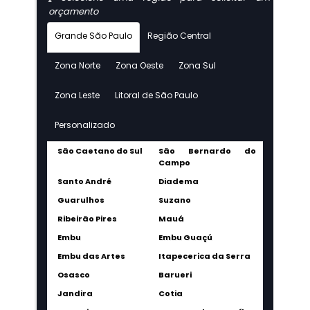
orçamento
Grande São Paulo
Região Central
Zona Norte
Zona Oeste
Zona Sul
Zona Leste
Litoral de São Paulo
Personalizado
São Caetano do Sul
São Bernardo do
Campo
Santo André
Diadema
Guarulhos
Suzano
Ribeirão Pires
Mauá
Embu
Embu Guaçú
Embu das Artes
Itapecerica da Serra
Osasco
Barueri
Jandira
Cotia