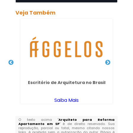
Veja Também
es
Escritório de Arquitetura no Brasil
D
Saiba Mais
O texto acima "
Arquiteto para Reforma
Apartamento em SP
" é de direito reservado. Sua
reprodução, parcial ou total, mesmo citando nossos
links, é proibida sem a autorização do autor. Plágio é