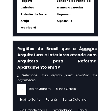
Itapevi
Santana de Parnaíba
Caierias
Franco da Rocha
Taboão da Serra
Cajamar
Arujá
Alphaville
Mairiporã
Regiões do Brasil que a Ággelos
Arquitetura e Interiores atende com
Arquiteto para Reforma
Apartamento em SP
Selecione uma região para solicitar um
orçamento
BR
Rio de Janeiro
Minas Gerais
Espírito Santo
Paraná
Santa Catarina
Rio Grande do Sul
Pernambuco
Bahia