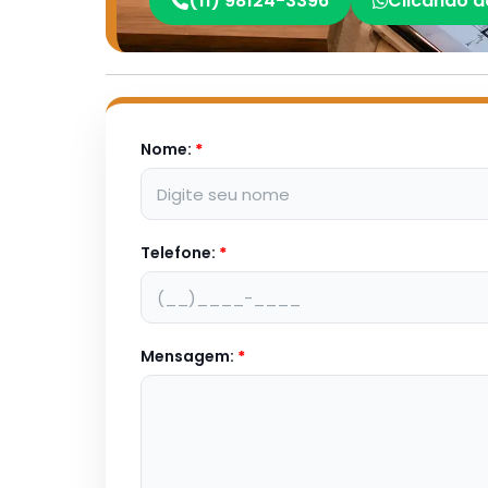
(11) 98124-3396
Clicando a
Nome:
*
Telefone:
*
Mensagem:
*