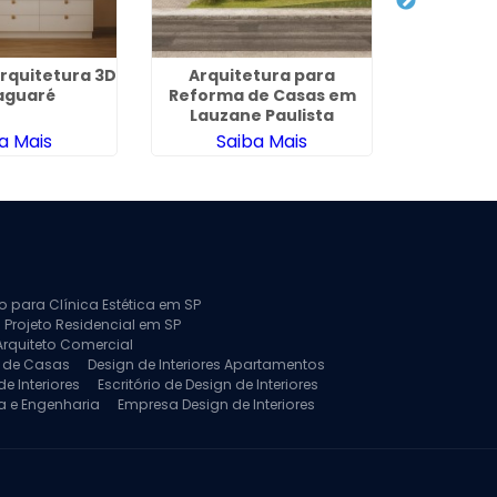
Arquitetura 3D
Arquitetura para
Design de 
aguaré
Reforma de Casas em
Lauzane Paulista
a Mais
Saiba Mais
Sa
to para Clínica Estética em SP
 Projeto Residencial em SP
Arquiteto Comercial
a de Casas
Design de Interiores Apartamentos
e Interiores
Escritório de Design de Interiores
a e Engenharia
Empresa Design de Interiores
jeto de Arquitetura de Casa
rquitetura Residencial
Projeto de Interiores