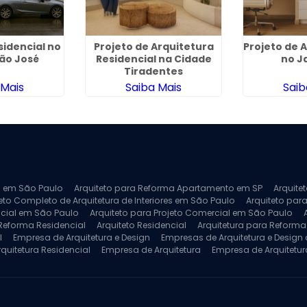
sidencial no
Projeto de Arquitetura
Projeto de 
ão José
Residencial na Cidade
no J
Tiradentes
 Mais
Saiba Mais
Saib
ra em São Paulo
Arquiteto para Reforma Apartamento em SP
Arquite
eto Completo de Arquitetura de Interiores em São Paulo
Arquiteto para
ncial em São Paulo
Arquiteto para Projeto Comercial em São Paulo
 Reforma Residencial
Arquiteto Residencial
Arquitetura para Reform
l
Empresa de Arquitetura e Design
Empresas de Arquitetura e Design d
rquitetura Residencial
Empresa de Arquitetura
Empresa de Arquitetur
ores
Projeto de Arquitetura 3D
Projeto de Arquitetura Comercial
Pro
 e Engenharia
Projeto de Arquitetura para Apartamentos
Projeto de A
pleto
Projeto de Interiores Residencial