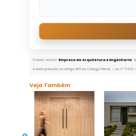
O texto acima "
Empresa de Arquitetura e Engenharia
" 
e está previsto no artigo 184 do Código Penal. –
Lei n° 9.610
Veja Também