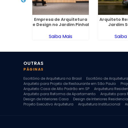
quitetura
Empresa de Arquitetura
Arquiteto Re
em Campo
e Design no Jardim Pinhal
Jardim S
de
ais
Saiba Mais
Saiba
OUTRAS
PÁGINAS
Escritório de Arquitetura no Brasil
Escritório de Arquitetu
Arquiteto para Projeto de Restaurante em São Paulo
Proj
Arquiteto Casa de Alto Padrão em SP
Arquitetura Reside
Arquiteto para Reforma de Apartamento
Arquiteto para
Design de Interiores Casa
Design de Interiores Residencia
Projeto Executivo Arquitetura
Arquitetura Institucional
A
Escritorio de Arquitetura
Escritorio de Arquitetura de Interi
Projeto de Arquitetura de Interiores
Projeto de Arquitetura
Projeto de Interiores Comercial
Projeto de Interiores Com