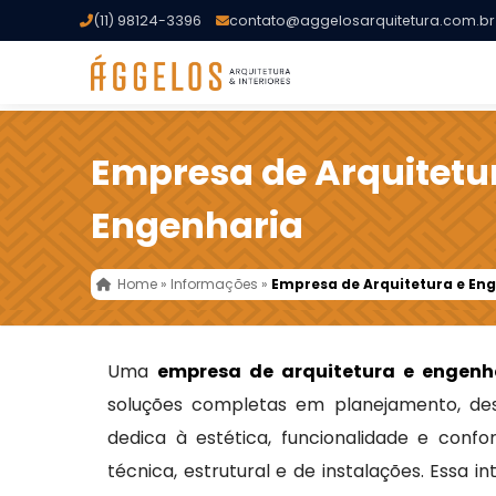
(11) 98124-3396
contato@aggelosarquitetura.com.br
Empresa de Arquitetu
Engenharia
Home
»
Informações
»
Empresa de Arquitetura e En
Uma
empresa de arquitetura e engenh
soluções completas em planejamento, des
dedica à estética, funcionalidade e confo
técnica, estrutural e de instalações. Essa 