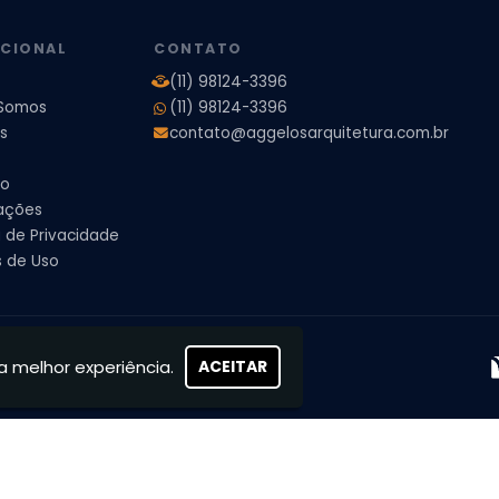
pleto
Projeto de Interiores Residencial
UCIONAL
CONTATO
(11) 98124-3396
Somos
(11) 98124-3396
s
contato@aggelosarquitetura.com.br
to
ações
a de Privacidade
 de Uso
s, concretizamos sonhos
a melhor experiência.
ACEITAR