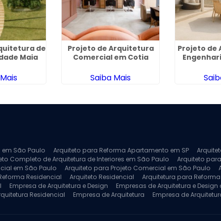
quitetura de
Projeto de Arquitetura
Projeto de 
dade Maia
Comercial em Cotia
Engenhari
 Mais
Saiba Mais
Saib
ra em São Paulo
Arquiteto para Reforma Apartamento em SP
Arquite
eto Completo de Arquitetura de Interiores em São Paulo
Arquiteto para
ncial em São Paulo
Arquiteto para Projeto Comercial em São Paulo
 Reforma Residencial
Arquiteto Residencial
Arquitetura para Reform
l
Empresa de Arquitetura e Design
Empresas de Arquitetura e Design d
rquitetura Residencial
Empresa de Arquitetura
Empresa de Arquitetur
ores
Projeto de Arquitetura 3D
Projeto de Arquitetura Comercial
Pro
 e Engenharia
Projeto de Arquitetura para Apartamentos
Projeto de A