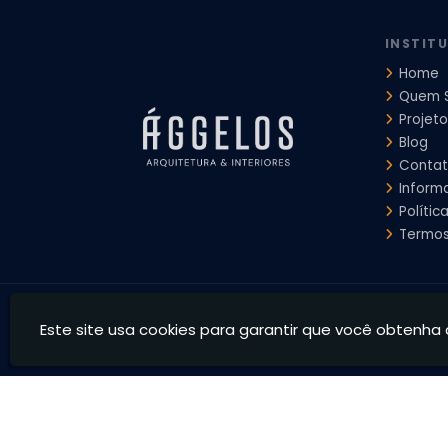
Projeto de Interiores Comercial
Projeto de Interiores Com
INSTIT
Home
Quem 
Projeto
Blog
Conta
Inform
Polític
Termos
Ággelos Arquitetura e Interiores - Transformamos espaço
Este site usa cookies para garantir que você obtenha 
CNPJ: 39.828.426/0001-73