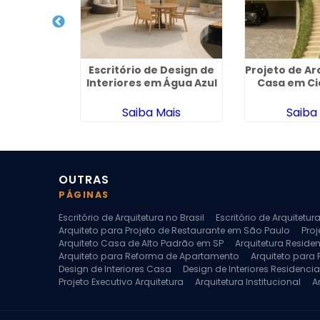
stitucional
Escritório de Design de
Projeto de Ar
Barreto
Interiores em Água Azul
Casa em Ci
ais
Saiba Mais
Saiba
OUTRAS
PÁGINAS
Escritório de Arquitetura no Brasil
Escritório de Arquitetu
Arquiteto para Projeto de Restaurante em São Paulo
Proj
Arquiteto Casa de Alto Padrão em SP
Arquitetura Reside
Arquiteto para Reforma de Apartamento
Arquiteto para
Design de Interiores Casa
Design de Interiores Residencia
Projeto Executivo Arquitetura
Arquitetura Institucional
A
Escritorio de Arquitetura
Escritorio de Arquitetura de Interi
Projeto de Arquitetura de Interiores
Projeto de Arquitetura