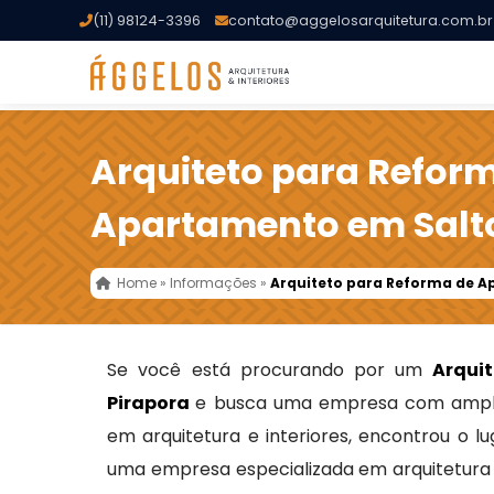
(11) 98124-3396
contato@aggelosarquitetura.com.br
Arquiteto para Refor
Apartamento em Salto
Home
»
Informações
»
Arquiteto para Reforma de A
Se você está procurando por um
Arqui
Pirapora
e busca uma empresa com ampla
em arquitetura e interiores, encontrou o lu
uma empresa especializada em arquitetura t