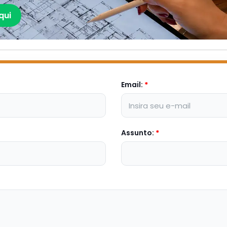
qui
Email:
*
Assunto:
*