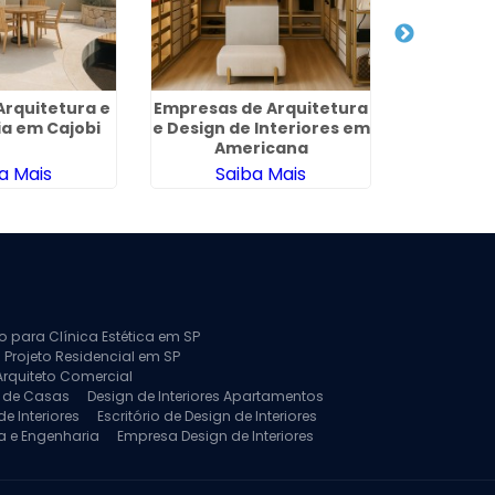
Arquitetura e
Empresas de Arquitetura
Arquiteto
a em Cajobi
e Design de Interiores em
Cap
Americana
a Mais
Saiba Mais
Sa
to para Clínica Estética em SP
 Projeto Residencial em SP
Arquiteto Comercial
a de Casas
Design de Interiores Apartamentos
e Interiores
Escritório de Design de Interiores
a e Engenharia
Empresa Design de Interiores
jeto de Arquitetura de Casa
rquitetura Residencial
Projeto de Interiores