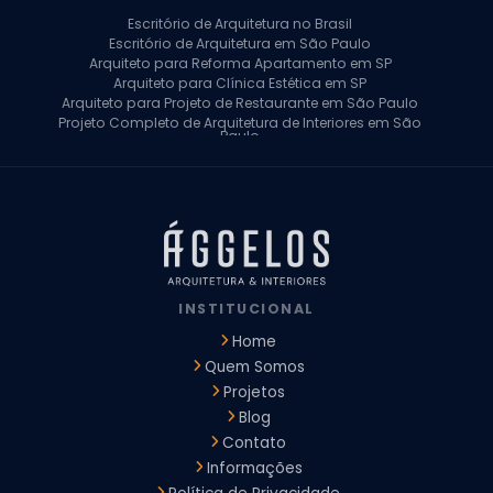
Escritório de Arquitetura no Brasil
Escritório de Arquitetura em São Paulo
Arquiteto para Reforma Apartamento em SP
Arquiteto para Clínica Estética em SP
Arquiteto para Projeto de Restaurante em São Paulo
Projeto Completo de Arquitetura de Interiores em São
Paulo
Arquiteto para Projeto Residencial em SP
Arquiteto Casa de Alto Padrão em SP
Arquitetura Residencial em São Paulo
Arquiteto para Projeto Comercial em São Paulo
Arquiteto Comercial
Arquiteto para Reforma de Apartamento
Arquiteto para Reforma Residencial
Arquiteto Residencial
INSTITUCIONAL
Arquitetura para Reforma de Casas
Design de Interiores Apartamentos
Home
Design de Interiores Casa
Quem Somos
Design de Interiores Residencial
Projetos
Empresa de Arquitetura e Design
Empresas de Arquitetura e Design de Interiores
Blog
Escritório de Design de Interiores
Contato
Projeto Executivo Arquitetura
Arquitetura Institucional
Informações
Arquitetura Residencial
Empresa de Arquitetura
Empresa de Arquitetura e Engenharia