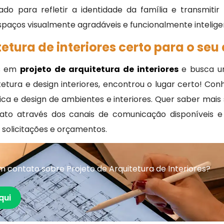
do para refletir a identidade da família e transmitir
spaços visualmente agradáveis e funcionalmente intelige
tetura de interiores certo para o se
as em
projeto de arquitetura de interiores
e busca u
ura e design interiores, encontrou o lugar certo! Conh
ca e design de ambientes e interiores. Quer saber mai
ntato através dos canais de comunicação disponíveis 
, solicitações e orçamentos.
 contato sobre Projeto de Arquitetura de Interiores?
qui