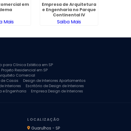
Comercial em
Empresa de Arquitetura
Escritorio
adema
e Engenharia no Parque
no Ja
Continental IV
a Mais
Saiba Mais
Sa
to para Clínica Estética em SP
 Projeto Residencial em SP
Arquiteto Comercial
a de Casas
Design de Interiores Apartamentos
e Interiores
Escritório de Design de Interiores
a e Engenharia
Empresa Design de Interiores
jeto de Arquitetura de Casa
rquitetura Residencial
Projeto de Interiores
LOCALIZAÇÃO
Guarulhos - SP