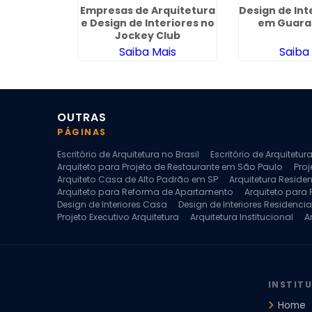
uitetura 3D
Empresas de Arquitetura
Design de Int
rús
e Design de Interiores no
em Guara
Jockey Club
ais
Saiba Mais
Saiba
OUTRAS
PÁGINAS
Escritório de Arquitetura no Brasil
Escritório de Arquitetu
Arquiteto para Projeto de Restaurante em São Paulo
Proj
Arquiteto Casa de Alto Padrão em SP
Arquitetura Reside
Arquiteto para Reforma de Apartamento
Arquiteto para
Design de Interiores Casa
Design de Interiores Residencia
Projeto Executivo Arquitetura
Arquitetura Institucional
A
Escritorio de Arquitetura
Escritorio de Arquitetura de Interi
Projeto de Arquitetura de Interiores
Projeto de Arquitetura
Projeto de Interiores Comercial
Projeto de Interiores Com
INSTIT
Home