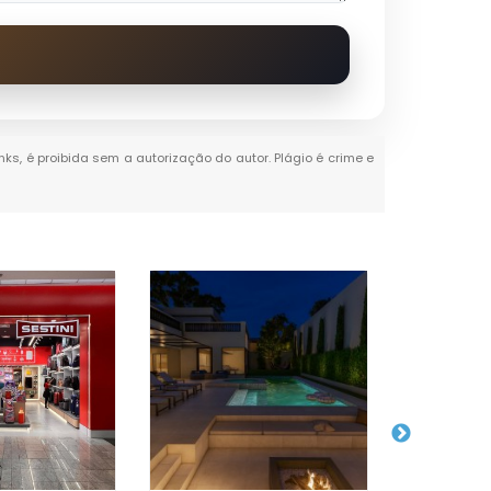
nks, é proibida sem a autorização do autor. Plágio é crime e