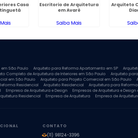
eriores Casa
Escritorio de Arquitetura
Arquiteto 
tinguetá
em Avaré
Di
 Mais
Saiba Mais
Saib
ra em São Paulo
Arquiteto para Reforma Apartamento em SP
Arquite
eto Completo de Arquitetura de Interiores em São Paulo
Arquiteto para
ncial em São Paulo
Arquiteto para Projeto Comercial em São Paulo
 Reforma Residencial
Arquiteto Residencial
Arquitetura para Reform
l
Empresa de Arquitetura e Design
Empresas de Arquitetura e Design d
rquitetura Residencial
Empresa de Arquitetura
Empresa de Arquitetur
ores
Projeto de Arquitetura 3D
Projeto de Arquitetura Comercial
Pro
 e Engenharia
Projeto de Arquitetura para Apartamentos
Projeto de A
pleto
Projeto de Interiores Residencial
UCIONAL
CONTATO
(11) 98124-3396