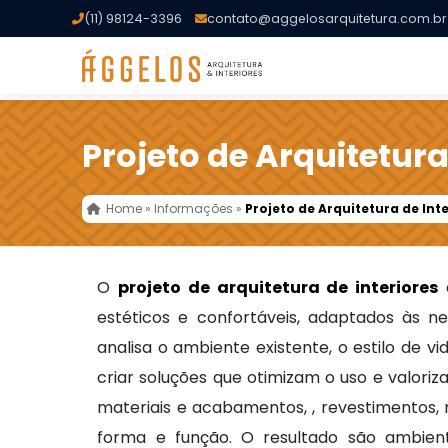
(11) 98124-3396
contato@aggelosarquitetura.com.br
Projeto de Arquitetura
Home
»
Informações
»
Projeto de Arquitetura de Int
O
projeto de arquitetura de interiores
é
estéticos e confortáveis, adaptados às n
analisa o ambiente existente, o estilo de v
criar soluções que otimizam o uso e valoriz
materiais e acabamentos, , revestimentos, m
forma e função. O resultado são ambiente