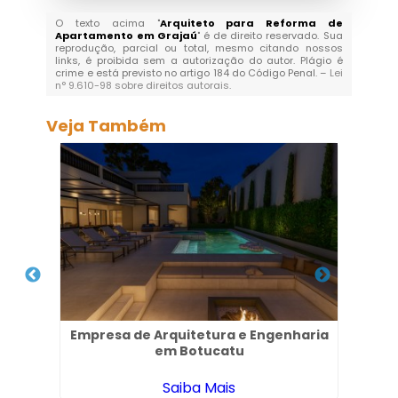
O texto acima "
Arquiteto para Reforma de
Apartamento em Grajaú
" é de direito reservado. Sua
reprodução, parcial ou total, mesmo citando nossos
links, é proibida sem a autorização do autor. Plágio é
crime e está previsto no artigo 184 do Código Penal. –
Lei
n° 9.610-98 sobre direitos autorais
.
Veja Também
úna
Empresa de Arquitetura e Engenharia
Emp
em Botucatu
Saiba Mais