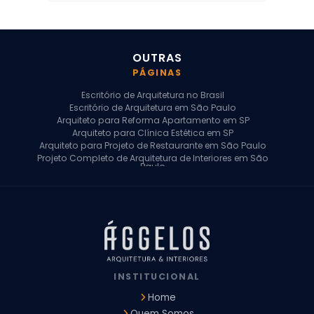
OUTRAS
PÁGINAS
Escritório de Arquitetura no Brasil
Escritório de Arquitetura em São Paulo
Arquiteto para Reforma Apartamento em SP
Arquiteto para Clínica Estética em SP
Arquiteto para Projeto de Restaurante em São Paulo
Projeto Completo de Arquitetura de Interiores em São
Paulo
Arquiteto para Projeto Residencial em SP
Arquiteto Casa de Alto Padrão em SP
Arquitetura Residencial em São Paulo
Arquiteto para Projeto Comercial em São Paulo
Arquiteto Comercial
Arquiteto para Reforma de Apartamento
Arquiteto para Reforma Residencial
Arquiteto Residencial
INSTITUCIONAL
Arquitetura para Reforma de Casas
Design de Interiores Apartamentos
Home
Design de Interiores Casa
Quem Somos