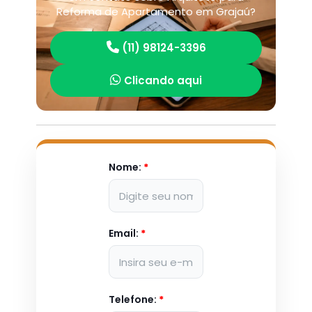
Reforma de Apartamento em Grajaú?
(11) 98124-3396
Clicando aqui
Nome:
*
Email:
*
Telefone:
*