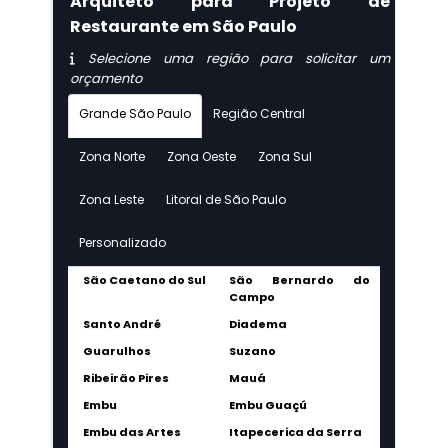
Arquiteto para Projeto de
Restaurante em São Paulo
Selecione uma região para solicitar um
orçamento
Grande São Paulo
Região Central
Zona Norte
Zona Oeste
Zona Sul
Zona Leste
Litoral de São Paulo
Personalizado
São Caetano do Sul
São Bernardo do
Campo
Santo André
Diadema
Guarulhos
Suzano
Ribeirão Pires
Mauá
Embu
Embu Guaçú
Embu das Artes
Itapecerica da Serra