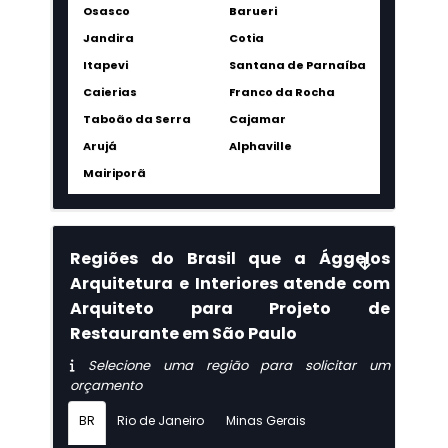
Osasco
Barueri
Jandira
Cotia
Itapevi
Santana de Parnaíba
Caierias
Franco da Rocha
Taboão da Serra
Cajamar
Arujá
Alphaville
Mairiporã
Regiões do Brasil que a Ággelos
Arquitetura e Interiores atende com
Arquiteto para Projeto de
Restaurante em São Paulo
Selecione uma região para solicitar um
orçamento
BR
Rio de Janeiro
Minas Gerais