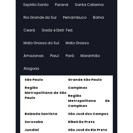
Espírito Santo
Paraná
Santa Catarina
Rio Grande do Sul
Pernambuco
Bahia
Ceará
Goiás e Distr. Fed.
Mato Grosso do Sul
Mato Grosso
Amazonas
Piauí
Pará
Maranhão
Alagoas
São Paulo
Grande São Paulo
Região
Campinas
Metropolitana de São
Região
Paulo
Metropolitana de
Campinas
Baixada Santista
São José dos Campos
Sorocaba
Ribeirão Preto
Jundiaí
São José do Rio Preto