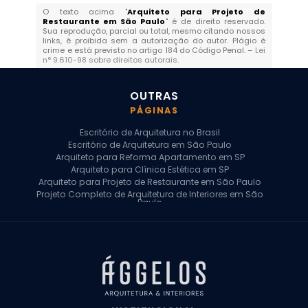
O texto acima "
Arquiteto para Projeto de
Restaurante em São Paulo
" é de direito reservado.
Sua reprodução, parcial ou total, mesmo citando nossos
links, é proibida sem a autorização do autor. Plágio é
crime e está previsto no artigo 184 do Código Penal. –
Lei
n° 9.610-98 sobre direitos autorais
.
OUTRAS
PÁGINAS
Escritório de Arquitetura no Brasil
Escritório de Arquitetura em São Paulo
Arquiteto para Reforma Apartamento em SP
Arquiteto para Clínica Estética em SP
Arquiteto para Projeto de Restaurante em São Paulo
Projeto Completo de Arquitetura de Interiores em São
Paulo
Arquiteto para Projeto Residencial em SP
Arquiteto Casa de Alto Padrão em SP
Arquitetura Residencial em São Paulo
Arquiteto para Projeto Comercial em São Paulo
Arquiteto Comercial
Arquiteto para Reforma de Apartamento
Arquiteto para Reforma Residencial
Arquiteto Residencial