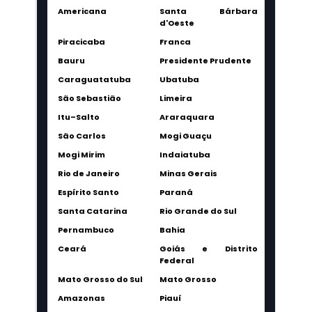
Americana
Santa Bárbara
d'Oeste
Piracicaba
Franca
Bauru
Presidente Prudente
Caraguatatuba
Ubatuba
São Sebastião
Limeira
Itu–Salto
Araraquara
São Carlos
Mogi Guaçu
Mogi Mirim
Indaiatuba
Rio de Janeiro
Minas Gerais
Espírito Santo
Paraná
Santa Catarina
Rio Grande do Sul
Pernambuco
Bahia
Ceará
Goiás e Distrito
Federal
Mato Grosso do Sul
Mato Grosso
Amazonas
Piauí