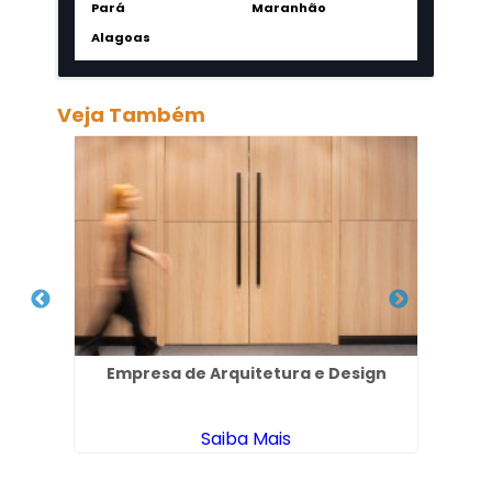
Pará
Maranhão
Alagoas
Veja Também
Empresa de Arquitetura e Design
Emp
Saiba Mais