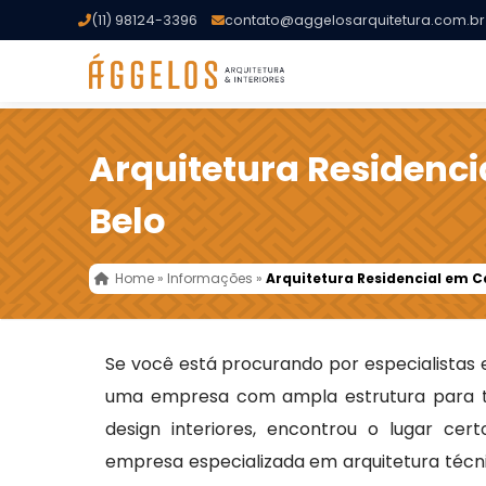
(11) 98124-3396
contato@aggelosarquitetura.com.br
Arquitetura Residenc
Belo
Home
»
Informações
»
Arquitetura Residencial em 
Se você está procurando por especialistas
uma empresa com ampla estrutura para t
design interiores, encontrou o lugar cer
empresa especializada em arquitetura técni