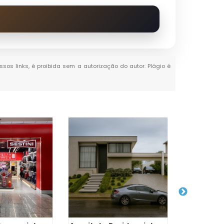
ssos links, é proibida sem a autorização do autor. Plágio é