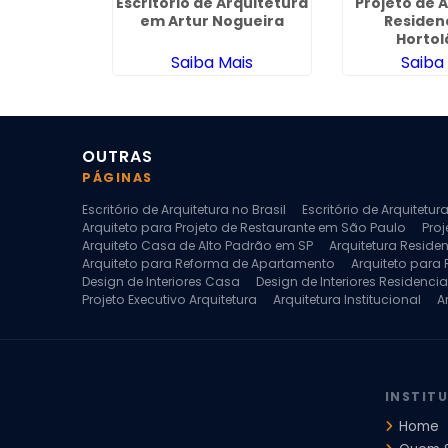
ecutivo
Escritorio de Arquitetura
Projeto de 
em Várzea
em Artur Nogueira
Residen
cio
Hortol
ais
Saiba Mais
Saiba
OUTRAS
PÁGINAS
Escritório de Arquitetura no Brasil
Escritório de Arquitetu
Arquiteto para Projeto de Restaurante em São Paulo
Proj
Arquiteto Casa de Alto Padrão em SP
Arquitetura Reside
Arquiteto para Reforma de Apartamento
Arquiteto para
Design de Interiores Casa
Design de Interiores Residencia
Projeto Executivo Arquitetura
Arquitetura Institucional
A
Escritorio de Arquitetura
Escritorio de Arquitetura de Interi
Projeto de Arquitetura de Interiores
Projeto de Arquitetura
Projeto de Interiores Comercial
Projeto de Interiores Com
INSTIT
Home