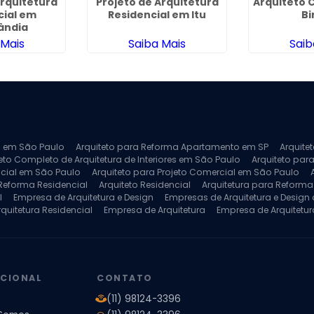
Arquitetura
Projeto de Arquitetura
Arquiteto 
cial em
Residencial em Itu
Bi
ândia
 Mais
Saiba Mais
Saib
ra em São Paulo
Arquiteto para Reforma Apartamento em SP
Arquite
eto Completo de Arquitetura de Interiores em São Paulo
Arquiteto para
ncial em São Paulo
Arquiteto para Projeto Comercial em São Paulo
 Reforma Residencial
Arquiteto Residencial
Arquitetura para Reform
l
Empresa de Arquitetura e Design
Empresas de Arquitetura e Design d
rquitetura Residencial
Empresa de Arquitetura
Empresa de Arquitetur
ores
Projeto de Arquitetura 3D
Projeto de Arquitetura Comercial
Pro
 e Engenharia
Projeto de Arquitetura para Apartamentos
Projeto de A
pleto
Projeto de Interiores Residencial
UCIONAL
CONTATO
(11) 98124-3396