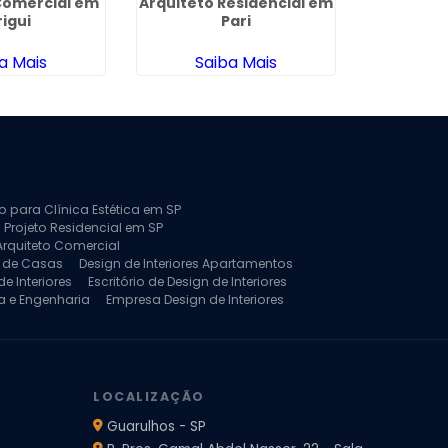
Comercial em
Arquiteto Residencial em
Empres
rigui
Pari
Interiores
a Mais
Saiba Mais
Sa
to para Clínica Estética em SP
 Projeto Residencial em SP
Arquiteto Comercial
a de Casas
Design de Interiores Apartamentos
e Interiores
Escritório de Design de Interiores
a e Engenharia
Empresa Design de Interiores
jeto de Arquitetura de Casa
rquitetura Residencial
Projeto de Interiores
LOCALIZAÇÃO
Guarulhos - SP