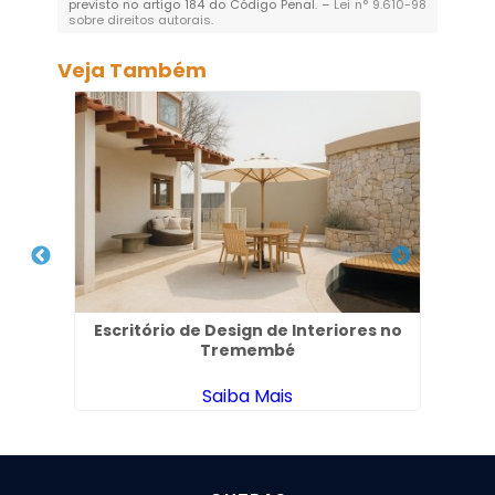
previsto no artigo 184 do Código Penal. –
Lei n° 9.610-98
sobre direitos autorais
.
Veja Também
es em
Escritório de Design de Interiores no
P
Tremembé
Saiba Mais