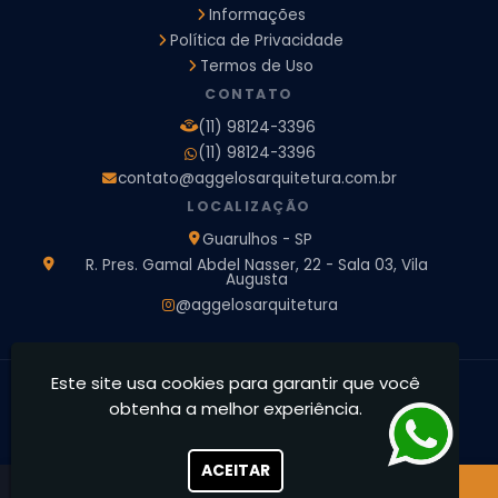
Informações
Arquitetura Residencial
Empresa de Arquitetura
Política de Privacidade
Empresa de Arquitetura e Engenharia
Empresa Design de Interiores
Escritorio de Arquitetura
Termos de Uso
Escritorio de Arquitetura de Interiores
CONTATO
Projeto de Arquitetura 3D
Projeto de Arquitetura Comercial
(11) 98124-3396
Projeto de Arquitetura de Casa
(11) 98124-3396
Projeto de Arquitetura de Interiores
contato@aggelosarquitetura.com.br
Projeto de Arquitetura e Engenharia
Projeto de Arquitetura para Apartamentos
LOCALIZAÇÃO
Projeto de Arquitetura Residencial
Projeto de Interiores
Guarulhos - SP
Projeto de Interiores Comercial
Projeto de Interiores Completo
R. Pres. Gamal Abdel Nasser, 22 - Sala 03, Vila
Augusta
Projeto de Interiores Residencial
@aggelosarquitetura
Este site usa cookies para garantir que você
Ággelos Arquitetura e Interiores - Transformamos espaços,
obtenha a melhor experiência.
concretizamos sonhos
CNPJ: 39.828.426/0001-73
ACEITAR