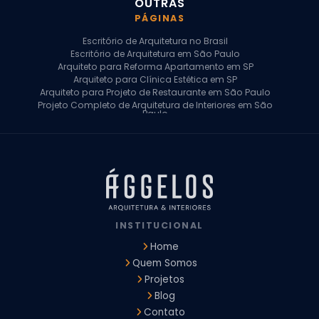
OUTRAS
PÁGINAS
Escritório de Arquitetura no Brasil
Escritório de Arquitetura em São Paulo
Arquiteto para Reforma Apartamento em SP
Arquiteto para Clínica Estética em SP
Arquiteto para Projeto de Restaurante em São Paulo
Projeto Completo de Arquitetura de Interiores em São
Paulo
Arquiteto para Projeto Residencial em SP
Arquiteto Casa de Alto Padrão em SP
Arquitetura Residencial em São Paulo
Arquiteto para Projeto Comercial em São Paulo
Arquiteto Comercial
Arquiteto para Reforma de Apartamento
Arquiteto para Reforma Residencial
Arquiteto Residencial
INSTITUCIONAL
Arquitetura para Reforma de Casas
Design de Interiores Apartamentos
Home
Design de Interiores Casa
Quem Somos
Design de Interiores Residencial
Projetos
Empresa de Arquitetura e Design
Empresas de Arquitetura e Design de Interiores
Blog
Escritório de Design de Interiores
Contato
Projeto Executivo Arquitetura
Arquitetura Institucional