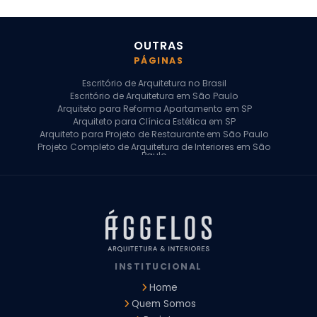
OUTRAS
PÁGINAS
Escritório de Arquitetura no Brasil
Escritório de Arquitetura em São Paulo
Arquiteto para Reforma Apartamento em SP
Arquiteto para Clínica Estética em SP
Arquiteto para Projeto de Restaurante em São Paulo
Projeto Completo de Arquitetura de Interiores em São
Paulo
Arquiteto para Projeto Residencial em SP
Arquiteto Casa de Alto Padrão em SP
Arquitetura Residencial em São Paulo
Arquiteto para Projeto Comercial em São Paulo
Arquiteto Comercial
Arquiteto para Reforma de Apartamento
Arquiteto para Reforma Residencial
Arquiteto Residencial
INSTITUCIONAL
Arquitetura para Reforma de Casas
Design de Interiores Apartamentos
Home
Design de Interiores Casa
Quem Somos
Design de Interiores Residencial