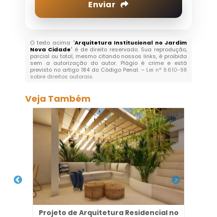
Enviar
O texto acima "
Arquitetura Institucional no Jardim
Nova Cidade
" é de direito reservado. Sua reprodução,
parcial ou total, mesmo citando nossos links, é proibida
sem a autorização do autor. Plágio é crime e está
previsto no artigo 184 do Código Penal. –
Lei n° 9.610-98
sobre direitos autorais
.
Veja Também
bal
Projeto de Arquitetura Residencial no
Pr