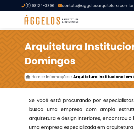
(11) 98124-3396
contato@aggelosarquitetura.com.br
Arquitetura Instituci
Domingos
Home
»
Informações
»
Arquitetura Institucional e
Se você está procurando por especialist
busca uma empresa com ampla estrutu
arquitetura e design interiores, encontrou o
uma empresa especializada em arquitetura t