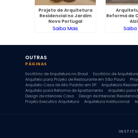
uitetura de
Projeto de Arquitetura
Arquitet
 Sorocaba
Residencial no Jardim
Reforma de C
Novo Portugal
Alz
ais
Saiba Mais
Saiba
OUTRAS
PÁGINAS
Escritório de Arquitetura no Brasil
Escritório de Arquitetu
Arquiteto para Projeto de Restaurante em São Paulo
Proj
Arquiteto Casa de Alto Padrão em SP
Arquitetura Reside
Arquiteto para Reforma de Apartamento
Arquiteto para
Design de Interiores Casa
Design de Interiores Residencia
Projeto Executivo Arquitetura
Arquitetura Institucional
A
Escritorio de Arquitetura
Escritorio de Arquitetura de Interi
Projeto de Arquitetura de Interiores
Projeto de Arquitetura
Projeto de Interiores Comercial
Projeto de Interiores Com
INSTIT