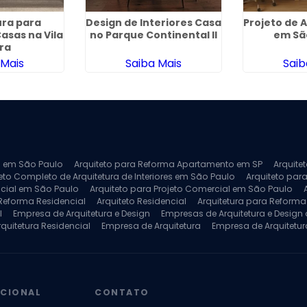
ura para
Design de Interiores Casa
Projeto de 
asas na Vila
no Parque Continental II
em Sã
ira
 Mais
Saiba Mais
Saib
ra em São Paulo
Arquiteto para Reforma Apartamento em SP
Arquite
eto Completo de Arquitetura de Interiores em São Paulo
Arquiteto para
ncial em São Paulo
Arquiteto para Projeto Comercial em São Paulo
 Reforma Residencial
Arquiteto Residencial
Arquitetura para Reform
l
Empresa de Arquitetura e Design
Empresas de Arquitetura e Design d
rquitetura Residencial
Empresa de Arquitetura
Empresa de Arquitetur
ores
Projeto de Arquitetura 3D
Projeto de Arquitetura Comercial
Pro
 e Engenharia
Projeto de Arquitetura para Apartamentos
Projeto de A
pleto
Projeto de Interiores Residencial
UCIONAL
CONTATO