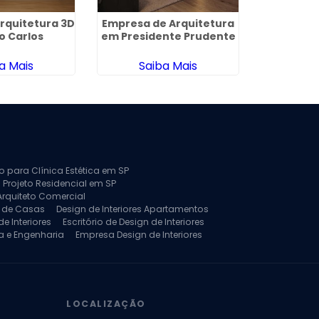
Arquitetura 3D
Empresa de Arquitetura
Arquitetur
o Carlos
em Presidente Prudente
em P
a Mais
Saiba Mais
Sa
to para Clínica Estética em SP
 Projeto Residencial em SP
Arquiteto Comercial
a de Casas
Design de Interiores Apartamentos
e Interiores
Escritório de Design de Interiores
a e Engenharia
Empresa Design de Interiores
jeto de Arquitetura de Casa
rquitetura Residencial
Projeto de Interiores
LOCALIZAÇÃO