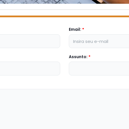
Email:
*
Assunto:
*