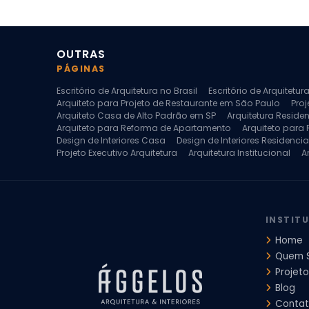
OUTRAS
PÁGINAS
Escritório de Arquitetura no Brasil
Escritório de Arquitetu
Arquiteto para Projeto de Restaurante em São Paulo
Proj
Arquiteto Casa de Alto Padrão em SP
Arquitetura Reside
Arquiteto para Reforma de Apartamento
Arquiteto para
Design de Interiores Casa
Design de Interiores Residencia
Projeto Executivo Arquitetura
Arquitetura Institucional
A
Escritorio de Arquitetura
Escritorio de Arquitetura de Interi
Projeto de Arquitetura de Interiores
Projeto de Arquitetura
Projeto de Interiores Comercial
Projeto de Interiores Com
INSTIT
Home
Quem 
Projeto
Blog
Conta