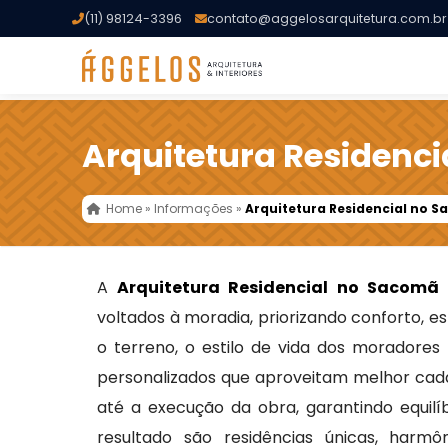
(11) 98124-3396
contato@aggelosarquitetura.com.br
Arquitetura Residenc
Home
»
Informações
»
Arquitetura Residencial no 
A
Arquitetura Residencial no Sacomã
voltados à moradia, priorizando conforto, es
o terreno, o estilo de vida dos moradores
personalizados que aproveitam melhor cad
até a execução da obra, garantindo equilíbr
resultado são residências únicas, harmô