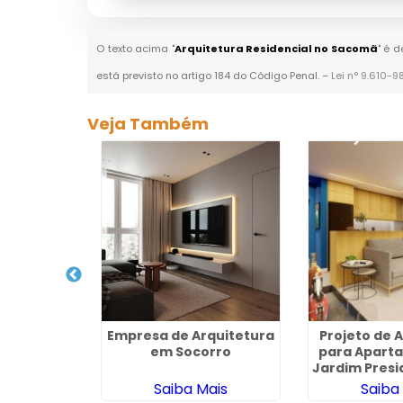
O texto acima "
Arquitetura Residencial no Sacomã
" é 
está previsto no artigo 184 do Código Penal. –
Lei n° 9.610-9
Veja Também
teriores
Empresa de Arquitetura
Projeto de 
m Itapira
em Socorro
para Apart
Jardim Presi
ais
Saiba Mais
Saiba