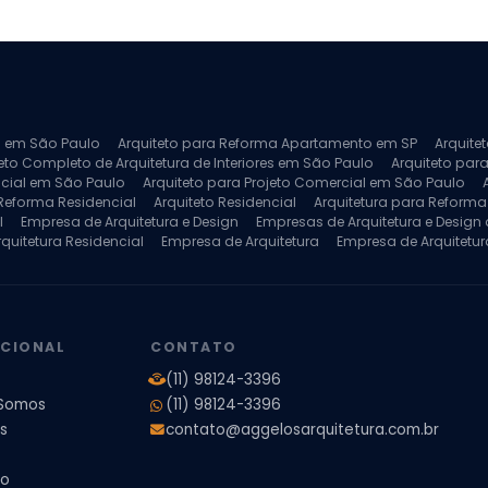
ra em São Paulo
Arquiteto para Reforma Apartamento em SP
Arquite
eto Completo de Arquitetura de Interiores em São Paulo
Arquiteto para
ncial em São Paulo
Arquiteto para Projeto Comercial em São Paulo
 Reforma Residencial
Arquiteto Residencial
Arquitetura para Reform
l
Empresa de Arquitetura e Design
Empresas de Arquitetura e Design d
rquitetura Residencial
Empresa de Arquitetura
Empresa de Arquitetur
ores
Projeto de Arquitetura 3D
Projeto de Arquitetura Comercial
Pro
 e Engenharia
Projeto de Arquitetura para Apartamentos
Projeto de A
pleto
Projeto de Interiores Residencial
UCIONAL
CONTATO
(11) 98124-3396
Somos
(11) 98124-3396
s
contato@aggelosarquitetura.com.br
to