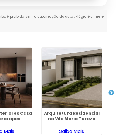
nks, é proibida sem a autorização do autor. Plágio é crime e
nteriores Casa
Arquitetura Residencial
Projeto 
ararapes
na Vila Maria Tereza
Residenc
Sã
a Mais
Saiba Mais
Sa