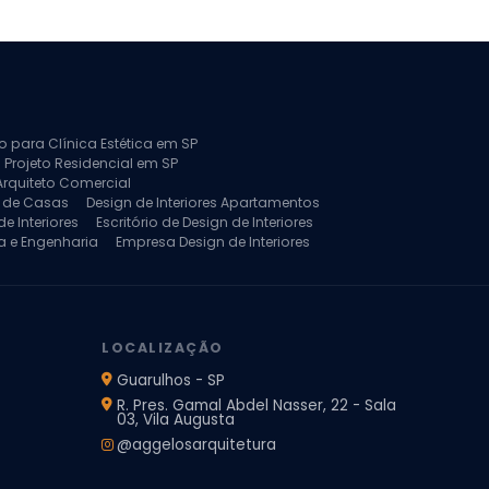
to para Clínica Estética em SP
 Projeto Residencial em SP
Arquiteto Comercial
a de Casas
Design de Interiores Apartamentos
e Interiores
Escritório de Design de Interiores
a e Engenharia
Empresa Design de Interiores
jeto de Arquitetura de Casa
rquitetura Residencial
Projeto de Interiores
LOCALIZAÇÃO
Guarulhos - SP
R. Pres. Gamal Abdel Nasser, 22 - Sala
03, Vila Augusta
@aggelosarquitetura