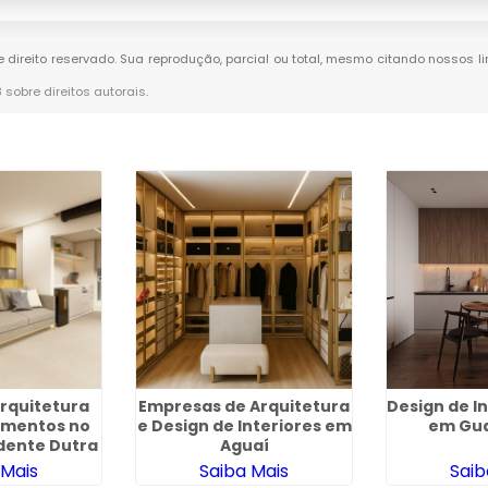
de direito reservado. Sua reprodução, parcial ou total, mesmo citando nossos li
8 sobre direitos autorais
.
Arquitetura
Empresas de Arquitetura
Design de I
amentos no
e Design de Interiores em
em Gu
dente Dutra
Aguaí
 Mais
Saiba Mais
Saib