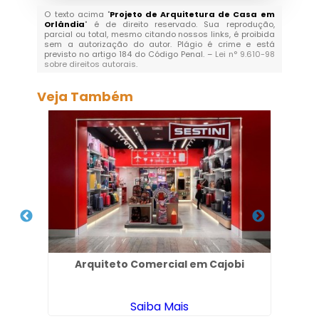
O texto acima "
Projeto de Arquitetura de Casa em
Orlândia
" é de direito reservado. Sua reprodução,
parcial ou total, mesmo citando nossos links, é proibida
sem a autorização do autor. Plágio é crime e está
previsto no artigo 184 do Código Penal. –
Lei n° 9.610-98
sobre direitos autorais
.
Veja Também
m
Arquiteto Comercial em Cajobi
P
Saiba Mais