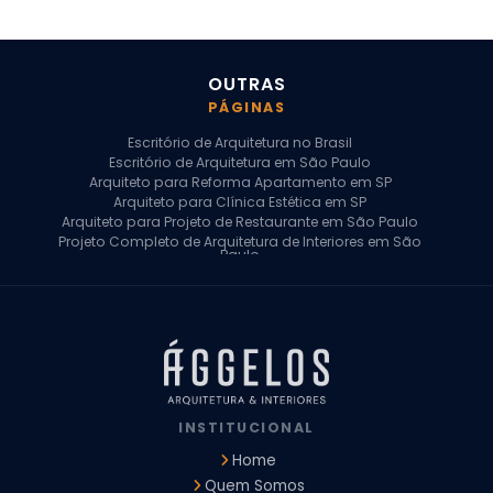
OUTRAS
PÁGINAS
Escritório de Arquitetura no Brasil
Escritório de Arquitetura em São Paulo
Arquiteto para Reforma Apartamento em SP
Arquiteto para Clínica Estética em SP
Arquiteto para Projeto de Restaurante em São Paulo
Projeto Completo de Arquitetura de Interiores em São
Paulo
Arquiteto para Projeto Residencial em SP
Arquiteto Casa de Alto Padrão em SP
Arquitetura Residencial em São Paulo
Arquiteto para Projeto Comercial em São Paulo
Arquiteto Comercial
Arquiteto para Reforma de Apartamento
Arquiteto para Reforma Residencial
Arquiteto Residencial
INSTITUCIONAL
Arquitetura para Reforma de Casas
Design de Interiores Apartamentos
Home
Design de Interiores Casa
Quem Somos
Design de Interiores Residencial