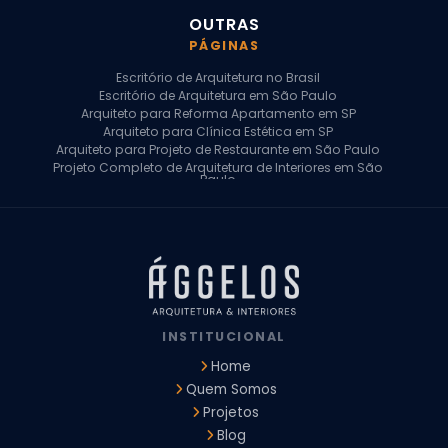
OUTRAS
PÁGINAS
Escritório de Arquitetura no Brasil
Escritório de Arquitetura em São Paulo
Arquiteto para Reforma Apartamento em SP
Arquiteto para Clínica Estética em SP
Arquiteto para Projeto de Restaurante em São Paulo
Projeto Completo de Arquitetura de Interiores em São
Paulo
Arquiteto para Projeto Residencial em SP
Arquiteto Casa de Alto Padrão em SP
Arquitetura Residencial em São Paulo
Arquiteto para Projeto Comercial em São Paulo
Arquiteto Comercial
Arquiteto para Reforma de Apartamento
Arquiteto para Reforma Residencial
Arquiteto Residencial
INSTITUCIONAL
Arquitetura para Reforma de Casas
Design de Interiores Apartamentos
Home
Design de Interiores Casa
Quem Somos
Design de Interiores Residencial
Projetos
Empresa de Arquitetura e Design
Empresas de Arquitetura e Design de Interiores
Blog