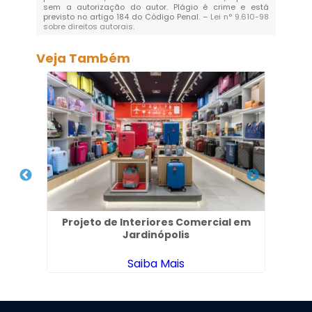
sem a autorização do autor. Plágio é crime e está
previsto no artigo 184 do Código Penal. –
Lei n° 9.610-98
sobre direitos autorais
.
Veja Também
Projeto de Interiores Comercial em
De
Jardinópolis
Saiba Mais