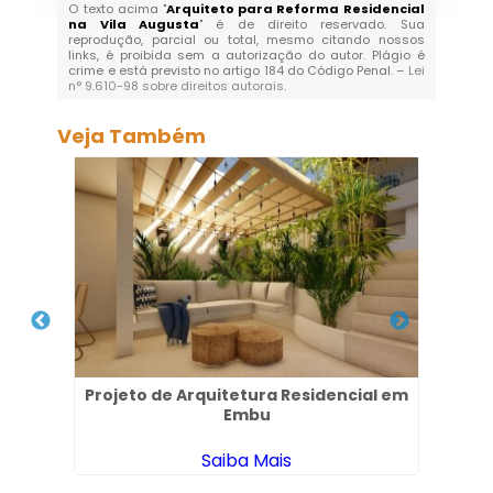
O texto acima "
Arquiteto para Reforma Residencial
na Vila Augusta
" é de direito reservado. Sua
reprodução, parcial ou total, mesmo citando nossos
links, é proibida sem a autorização do autor. Plágio é
crime e está previsto no artigo 184 do Código Penal. –
Lei
n° 9.610-98 sobre direitos autorais
.
Veja Também
ia em
Projeto de Arquitetura Residencial em
Pr
Embu
Saiba Mais