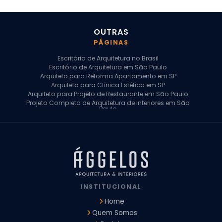
OUTRAS
PÁGINAS
Escritório de Arquitetura no Brasil
Escritório de Arquitetura em São Paulo
Arquiteto para Reforma Apartamento em SP
Arquiteto para Clínica Estética em SP
Arquiteto para Projeto de Restaurante em São Paulo
Projeto Completo de Arquitetura de Interiores em São
Paulo
Arquiteto para Projeto Residencial em SP
Arquiteto Casa de Alto Padrão em SP
Arquitetura Residencial em São Paulo
Arquiteto para Projeto Comercial em São Paulo
Arquiteto Comercial
Arquiteto para Reforma de Apartamento
Arquiteto para Reforma Residencial
Arquiteto Residencial
INSTITUCIONAL
Arquitetura para Reforma de Casas
Design de Interiores Apartamentos
Home
Design de Interiores Casa
Quem Somos
Design de Interiores Residencial