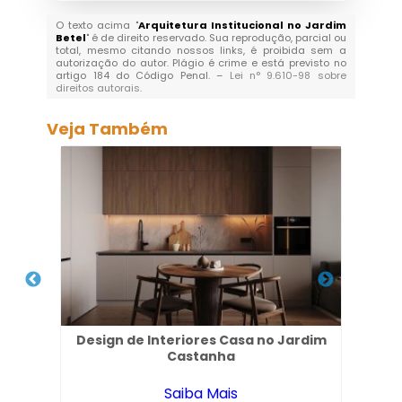
O texto acima "
Arquitetura Institucional no Jardim
Betel
" é de direito reservado. Sua reprodução, parcial ou
total, mesmo citando nossos links, é proibida sem a
autorização do autor. Plágio é crime e está previsto no
artigo 184 do Código Penal. –
Lei n° 9.610-98 sobre
direitos autorais
.
Veja Também
ores
Design de Interiores Casa no Jardim
Des
Castanha
Saiba Mais