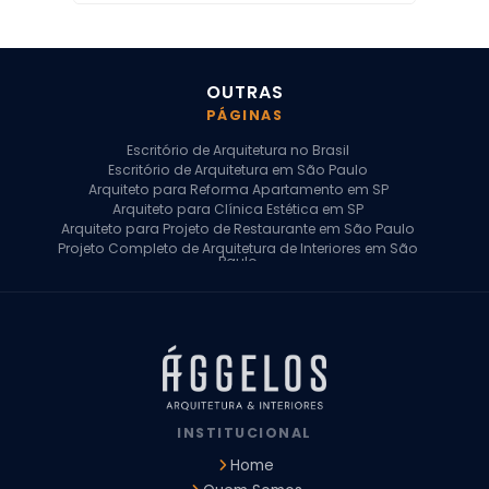
OUTRAS
PÁGINAS
Escritório de Arquitetura no Brasil
Escritório de Arquitetura em São Paulo
Arquiteto para Reforma Apartamento em SP
Arquiteto para Clínica Estética em SP
Arquiteto para Projeto de Restaurante em São Paulo
Projeto Completo de Arquitetura de Interiores em São
Paulo
Arquiteto para Projeto Residencial em SP
Arquiteto Casa de Alto Padrão em SP
Arquitetura Residencial em São Paulo
Arquiteto para Projeto Comercial em São Paulo
Arquiteto Comercial
Arquiteto para Reforma de Apartamento
Arquiteto para Reforma Residencial
Arquiteto Residencial
INSTITUCIONAL
Arquitetura para Reforma de Casas
Design de Interiores Apartamentos
Home
Design de Interiores Casa