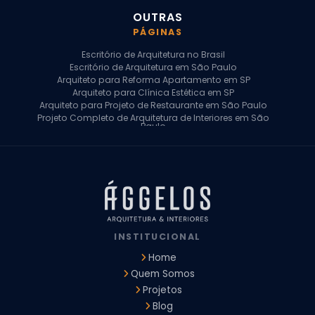
OUTRAS
PÁGINAS
Escritório de Arquitetura no Brasil
Escritório de Arquitetura em São Paulo
Arquiteto para Reforma Apartamento em SP
Arquiteto para Clínica Estética em SP
Arquiteto para Projeto de Restaurante em São Paulo
Projeto Completo de Arquitetura de Interiores em São
Paulo
Arquiteto para Projeto Residencial em SP
Arquiteto Casa de Alto Padrão em SP
Arquitetura Residencial em São Paulo
Arquiteto para Projeto Comercial em São Paulo
Arquiteto Comercial
Arquiteto para Reforma de Apartamento
Arquiteto para Reforma Residencial
Arquiteto Residencial
INSTITUCIONAL
Arquitetura para Reforma de Casas
Design de Interiores Apartamentos
Home
Design de Interiores Casa
Quem Somos
Design de Interiores Residencial
Projetos
Empresa de Arquitetura e Design
Empresas de Arquitetura e Design de Interiores
Blog