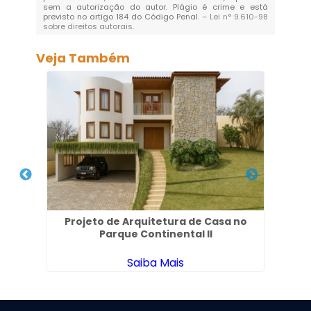
sem a autorização do autor. Plágio é crime e está
previsto no artigo 184 do Código Penal. –
Lei n° 9.610-98
sobre direitos autorais
.
Veja Também
 de
Projeto de Arquitetura de Casa no
Esc
Parque Continental II
Saiba Mais