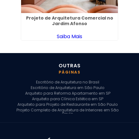
 Vila
Projeto de Arquitetura Comercial no
Pro
Jardim Afonso
Saiba Mais
OUTRAS
PÁGINAS
Escritório de Arquitetura no Brasil
Escritório de Arquitetura em São Paulo
Arquiteto para Reforma Apartamento em SP
Arquiteto para Clínica Estética em SP
Arquiteto para Projeto de Restaurante em São Paulo
Projeto Completo de Arquitetura de Interiores em São
Paulo
Arquiteto para Projeto Residencial em SP
Arquiteto Casa de Alto Padrão em SP
Arquitetura Residencial em São Paulo
Arquiteto para Projeto Comercial em São Paulo