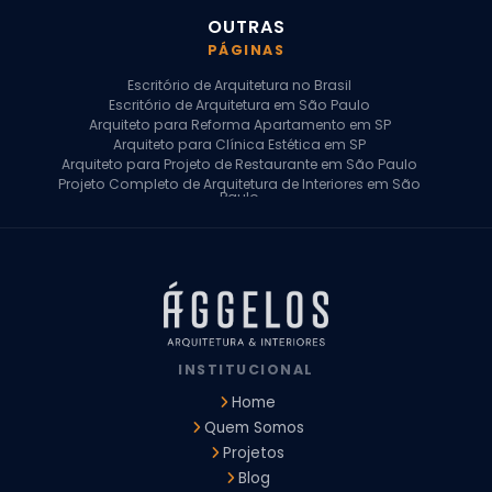
OUTRAS
PÁGINAS
Escritório de Arquitetura no Brasil
Escritório de Arquitetura em São Paulo
Arquiteto para Reforma Apartamento em SP
Arquiteto para Clínica Estética em SP
Arquiteto para Projeto de Restaurante em São Paulo
Projeto Completo de Arquitetura de Interiores em São
Paulo
Arquiteto para Projeto Residencial em SP
Arquiteto Casa de Alto Padrão em SP
Arquitetura Residencial em São Paulo
Arquiteto para Projeto Comercial em São Paulo
Arquiteto Comercial
Arquiteto para Reforma de Apartamento
Arquiteto para Reforma Residencial
Arquiteto Residencial
INSTITUCIONAL
Arquitetura para Reforma de Casas
Design de Interiores Apartamentos
Home
Design de Interiores Casa
Quem Somos
Design de Interiores Residencial
Projetos
Empresa de Arquitetura e Design
Empresas de Arquitetura e Design de Interiores
Blog