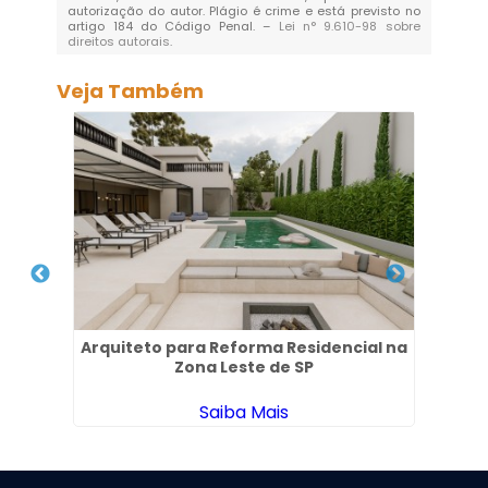
autorização do autor. Plágio é crime e está previsto no
artigo 184 do Código Penal. –
Lei n° 9.610-98 sobre
direitos autorais
.
Veja Também
s em
Arquiteto para Reforma Residencial na
Em
Zona Leste de SP
Saiba Mais