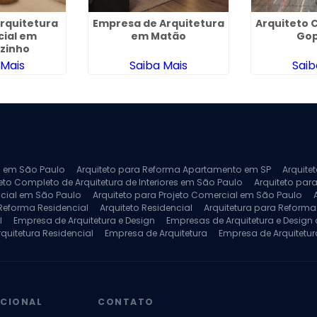
Arquitetura
Empresa de Arquitetura
Arquiteto 
cial em
em Matão
Go
zinho
 Mais
Saiba Mais
Saib
ra em São Paulo
Arquiteto para Reforma Apartamento em SP
Arquite
eto Completo de Arquitetura de Interiores em São Paulo
Arquiteto para
ncial em São Paulo
Arquiteto para Projeto Comercial em São Paulo
 Reforma Residencial
Arquiteto Residencial
Arquitetura para Reform
l
Empresa de Arquitetura e Design
Empresas de Arquitetura e Design d
rquitetura Residencial
Empresa de Arquitetura
Empresa de Arquitetur
ores
Projeto de Arquitetura 3D
Projeto de Arquitetura Comercial
Pro
 e Engenharia
Projeto de Arquitetura para Apartamentos
Projeto de A
pleto
Projeto de Interiores Residencial
UCIONAL
CONTATO