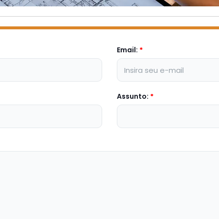
Email:
*
Assunto:
*