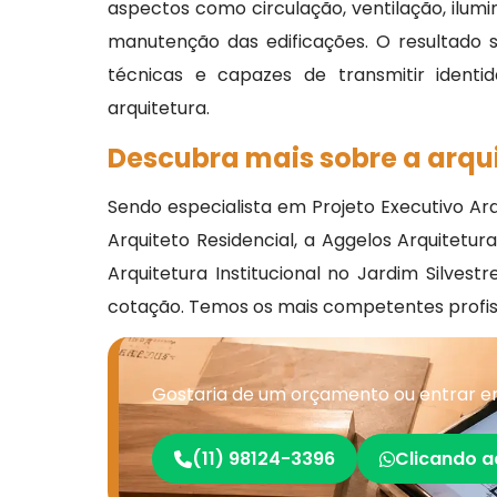
aspectos como circulação, ventilação, ilumi
manutenção das edificações. O resultado
técnicas e capazes de transmitir identid
arquitetura.
Descubra mais sobre a arqui
Sendo especialista em Projeto Executivo Arqu
Arquiteto Residencial, a Aggelos Arquitetu
Arquitetura Institucional no Jardim Silves
cotação. Temos os mais competentes profiss
Gostaria de um orçamento ou entrar em 
(11) 98124-3396
Clicando a