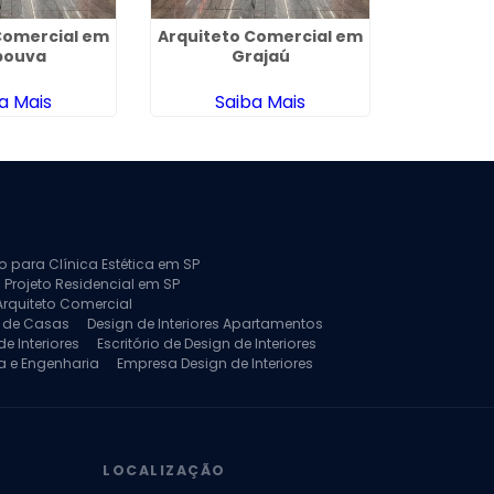
Comercial em
Arquiteto Comercial em
Projeto 
pouva
Grajaú
Comerci
Sa
a Mais
Saiba Mais
Sa
to para Clínica Estética em SP
 Projeto Residencial em SP
Arquiteto Comercial
a de Casas
Design de Interiores Apartamentos
e Interiores
Escritório de Design de Interiores
a e Engenharia
Empresa Design de Interiores
jeto de Arquitetura de Casa
rquitetura Residencial
Projeto de Interiores
LOCALIZAÇÃO