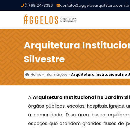
(11) 98124-3396
contato@aggelosarquitetura.com.br
Arquitetura Instituci
Silvestre
Home
»
Informações
»
Arquitetura Institucional no 
A
Arquitetura Institucional no Jardim Si
órgãos públicos, escolas, hospitais, igrejas,
à comunidade. Essa área busca equilibrar f
espaços que atendem grandes fluxos de pe