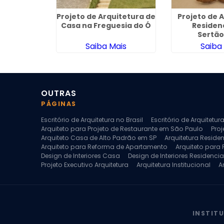
quitetura
Projeto de Arquitetura de
Projeto de 
m Itápolis
Casa na Freguesia do Ó
Residen
Sertão
ais
Saiba Mais
Saiba
OUTRAS
PÁGINAS
Escritório de Arquitetura no Brasil
Escritório de Arquitetu
Arquiteto para Projeto de Restaurante em São Paulo
Proj
Arquiteto Casa de Alto Padrão em SP
Arquitetura Reside
Arquiteto para Reforma de Apartamento
Arquiteto para
Design de Interiores Casa
Design de Interiores Residencia
Projeto Executivo Arquitetura
Arquitetura Institucional
A
Escritorio de Arquitetura
Escritorio de Arquitetura de Interi
Projeto de Arquitetura de Interiores
Projeto de Arquitetura
Projeto de Interiores Comercial
Projeto de Interiores Com
INSTIT