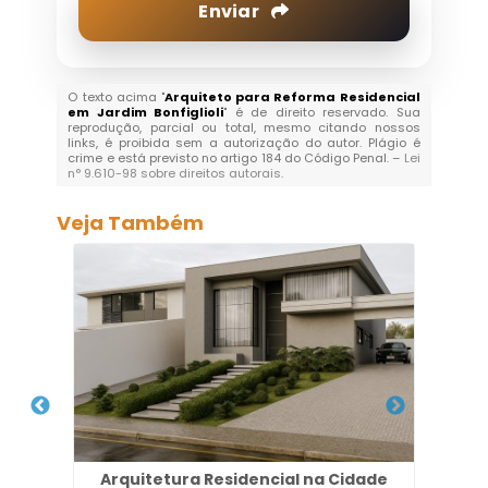
Enviar
O texto acima "
Arquiteto para Reforma Residencial
em Jardim Bonfiglioli
" é de direito reservado. Sua
reprodução, parcial ou total, mesmo citando nossos
links, é proibida sem a autorização do autor. Plágio é
crime e está previsto no artigo 184 do Código Penal. –
Lei
n° 9.610-98 sobre direitos autorais
.
Veja Também
quara
Arquitetura Residencial na Cidade
Arq