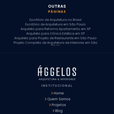
OUTRAS
PÁGINAS
Escritório de Arquitetura no Brasil
Escritório de Arquitetura em São Paulo
Arquiteto para Reforma Apartamento em SP
Arquiteto para Clínica Estética em SP
Arquiteto para Projeto de Restaurante em São Paulo
Projeto Completo de Arquitetura de Interiores em São
Paulo
Arquiteto para Projeto Residencial em SP
Arquiteto Casa de Alto Padrão em SP
Arquitetura Residencial em São Paulo
Arquiteto para Projeto Comercial em São Paulo
Arquiteto Comercial
Arquiteto para Reforma de Apartamento
Arquiteto para Reforma Residencial
Arquiteto Residencial
INSTITUCIONAL
Arquitetura para Reforma de Casas
Design de Interiores Apartamentos
Home
Design de Interiores Casa
Quem Somos
Design de Interiores Residencial
Projetos
Empresa de Arquitetura e Design
Empresas de Arquitetura e Design de Interiores
Blog