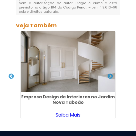
sem a autorização do autor. Plágio é crime e está
previsto no artigo 184 do Código Penal. –
Lei n° 9.610-98
sobre direitos autorais
.
Veja Também
l em
Empresa Design de Interiores no Jardim
Proj
Nova Taboão
Saiba Mais