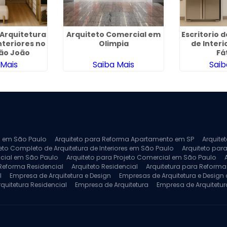
Arquitetura
Arquiteto Comercial em
Escritorio 
nteriores no
Olimpia
de Interi
ão João
Fá
 Mais
Saiba Mais
Saib
ra em São Paulo
Arquiteto para Reforma Apartamento em SP
Arquite
eto Completo de Arquitetura de Interiores em São Paulo
Arquiteto para
ncial em São Paulo
Arquiteto para Projeto Comercial em São Paulo
 Reforma Residencial
Arquiteto Residencial
Arquitetura para Reform
l
Empresa de Arquitetura e Design
Empresas de Arquitetura e Design d
rquitetura Residencial
Empresa de Arquitetura
Empresa de Arquitetur
ores
Projeto de Arquitetura 3D
Projeto de Arquitetura Comercial
Pro
 e Engenharia
Projeto de Arquitetura para Apartamentos
Projeto de A
pleto
Projeto de Interiores Residencial