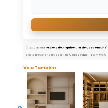
O texto acima "
Projeto de Arquitetura de Casa em Lins
"
e está previsto no artigo 184 do Código Penal. –
Lei n° 9.610
Veja Também