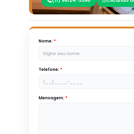
(11) 98124-3396
Clicando a
Nome:
*
Telefone:
*
Mensagem:
*