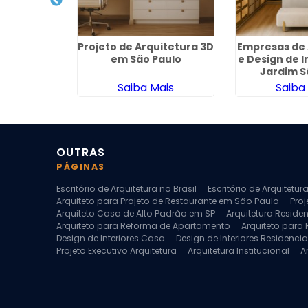
quitetura
Projeto de Arquitetura 3D
Empresas de 
mentos em
em São Paulo
e Design de I
ana
Jardim S
ais
Saiba Mais
Saiba
OUTRAS
PÁGINAS
Escritório de Arquitetura no Brasil
Escritório de Arquitetu
Arquiteto para Projeto de Restaurante em São Paulo
Proj
Arquiteto Casa de Alto Padrão em SP
Arquitetura Reside
Arquiteto para Reforma de Apartamento
Arquiteto para
Design de Interiores Casa
Design de Interiores Residencia
Projeto Executivo Arquitetura
Arquitetura Institucional
A
Escritorio de Arquitetura
Escritorio de Arquitetura de Interi
Projeto de Arquitetura de Interiores
Projeto de Arquitetura
Projeto de Interiores Comercial
Projeto de Interiores Com