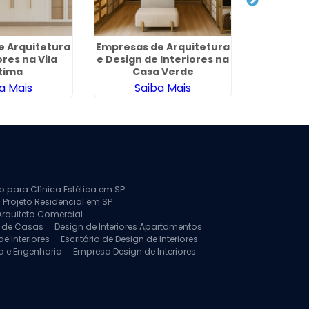
de Arquitetura
Empresas de Arquitetura
Projeto d
ores na Vila
e Design de Interiores na
Engenhari
tima
Casa Verde
a Mais
Saiba Mais
Sa
to para Clínica Estética em SP
 Projeto Residencial em SP
Arquiteto Comercial
a de Casas
Design de Interiores Apartamentos
e Interiores
Escritório de Design de Interiores
a e Engenharia
Empresa Design de Interiores
jeto de Arquitetura de Casa
rquitetura Residencial
Projeto de Interiores