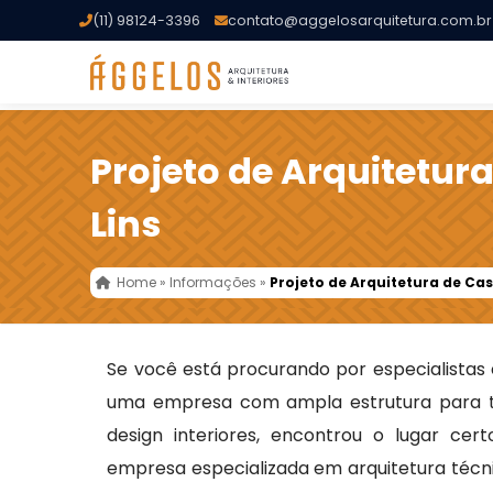
(11) 98124-3396
contato@aggelosarquitetura.com.br
Projeto de Arquitetur
Lins
Home
»
Informações
»
Projeto de Arquitetura de Ca
Se você está procurando por especialista
uma empresa com ampla estrutura para t
design interiores, encontrou o lugar cer
empresa especializada em arquitetura técni