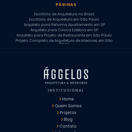
PÁGINAS
Escritório de Arquitetura no Brasil
Escritório de Arquitetura em São Paulo
Arquiteto para Reforma Apartamento em SP
Arquiteto para Clínica Estética em SP
Arquiteto para Projeto de Restaurante em São Paulo
Projeto Completo de Arquitetura de Interiores em São
Paulo
Arquiteto para Projeto Residencial em SP
Arquiteto Casa de Alto Padrão em SP
Arquitetura Residencial em São Paulo
Arquiteto para Projeto Comercial em São Paulo
Arquiteto Comercial
Arquiteto para Reforma de Apartamento
Arquiteto para Reforma Residencial
Arquiteto Residencial
INSTITUCIONAL
Arquitetura para Reforma de Casas
Design de Interiores Apartamentos
Home
Design de Interiores Casa
Quem Somos
Design de Interiores Residencial
Projetos
Empresa de Arquitetura e Design
Empresas de Arquitetura e Design de Interiores
Blog
Escritório de Design de Interiores
Contato
Projeto Executivo Arquitetura
Arquitetura Institucional