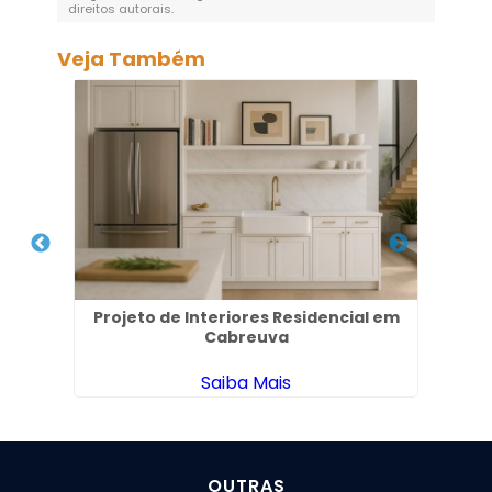
direitos autorais
.
Veja Também
s em
Projeto de Interiores Residencial em
Ar
Cabreuva
Saiba Mais
OUTRAS