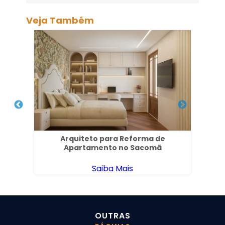
Veja Também
ade
Arquiteto para Reforma de
Esc
Apartamento no Sacomã
Saiba Mais
OUTRAS