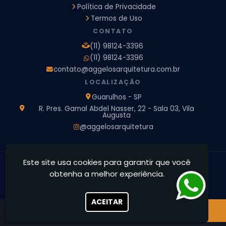
Política de Privacidade
Empresa de Arquitetura e Engenharia
Empresa Design de Interiores
Escritorio de Arquitetura
Termos de Uso
Escritorio de Arquitetura de Interiores
CONTATO
Projeto de Arquitetura 3D
Projeto de Arquitetura Comercial
(11) 98124-3396
Projeto de Arquitetura de Casa
(11) 98124-3396
Projeto de Arquitetura de Interiores
contato@aggelosarquitetura.com.br
Projeto de Arquitetura e Engenharia
Projeto de Arquitetura para Apartamentos
LOCALIZAÇÃO
Projeto de Arquitetura Residencial
Projeto de Interiores
Guarulhos - SP
Projeto de Interiores Comercial
Projeto de Interiores Completo
R. Pres. Gamal Abdel Nasser, 22 - Sala 03, Vila
Augusta
Projeto de Interiores Residencial
@aggelosarquitetura
Este site usa cookies para garantir que você
Ággelos Arquitetura e Interiores - Transformamos espaços,
obtenha a melhor experiência.
concretizamos sonhos
CNPJ: 39.828.426/0001-73
ACEITAR