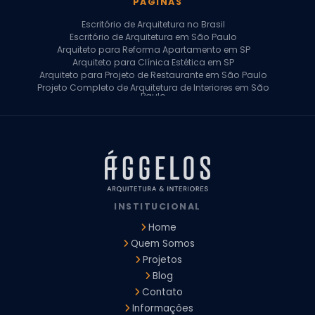
PÁGINAS
Escritório de Arquitetura no Brasil
Escritório de Arquitetura em São Paulo
Arquiteto para Reforma Apartamento em SP
Arquiteto para Clínica Estética em SP
Arquiteto para Projeto de Restaurante em São Paulo
Projeto Completo de Arquitetura de Interiores em São
Paulo
Arquiteto para Projeto Residencial em SP
Arquiteto Casa de Alto Padrão em SP
Arquitetura Residencial em São Paulo
Arquiteto para Projeto Comercial em São Paulo
Arquiteto Comercial
Arquiteto para Reforma de Apartamento
Arquiteto para Reforma Residencial
Arquiteto Residencial
INSTITUCIONAL
Arquitetura para Reforma de Casas
Design de Interiores Apartamentos
Home
Design de Interiores Casa
Quem Somos
Design de Interiores Residencial
Projetos
Empresa de Arquitetura e Design
Empresas de Arquitetura e Design de Interiores
Blog
Escritório de Design de Interiores
Contato
Projeto Executivo Arquitetura
Arquitetura Institucional
Informações
Arquitetura Residencial
Empresa de Arquitetura