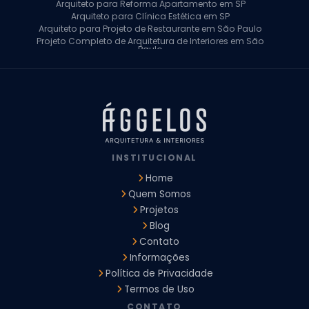
Arquiteto para Reforma Apartamento em SP
Arquiteto para Clínica Estética em SP
Arquiteto para Projeto de Restaurante em São Paulo
Projeto Completo de Arquitetura de Interiores em São
Paulo
Arquiteto para Projeto Residencial em SP
Arquiteto Casa de Alto Padrão em SP
Arquitetura Residencial em São Paulo
Arquiteto para Projeto Comercial em São Paulo
Arquiteto Comercial
Arquiteto para Reforma de Apartamento
Arquiteto para Reforma Residencial
Arquiteto Residencial
INSTITUCIONAL
Arquitetura para Reforma de Casas
Design de Interiores Apartamentos
Home
Design de Interiores Casa
Quem Somos
Design de Interiores Residencial
Projetos
Empresa de Arquitetura e Design
Empresas de Arquitetura e Design de Interiores
Blog
Escritório de Design de Interiores
Contato
Projeto Executivo Arquitetura
Arquitetura Institucional
Informações
Arquitetura Residencial
Empresa de Arquitetura
Política de Privacidade
Empresa de Arquitetura e Engenharia
Empresa Design de Interiores
Escritorio de Arquitetura
Termos de Uso
Escritorio de Arquitetura de Interiores
CONTATO