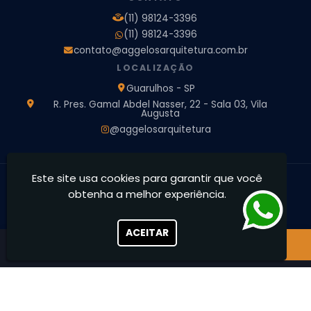
Projeto de Arquitetura 3D
Projeto de Arquitetura Comercial
(11) 98124-3396
Projeto de Arquitetura de Casa
(11) 98124-3396
Projeto de Arquitetura de Interiores
contato@aggelosarquitetura.com.br
Projeto de Arquitetura e Engenharia
Projeto de Arquitetura para Apartamentos
LOCALIZAÇÃO
Projeto de Arquitetura Residencial
Projeto de Interiores
Guarulhos - SP
Projeto de Interiores Comercial
Projeto de Interiores Completo
R. Pres. Gamal Abdel Nasser, 22 - Sala 03, Vila
Augusta
Projeto de Interiores Residencial
@aggelosarquitetura
Este site usa cookies para garantir que você
Ággelos Arquitetura e Interiores - Transformamos espaços,
obtenha a melhor experiência.
concretizamos sonhos
CNPJ: 39.828.426/0001-73
ACEITAR