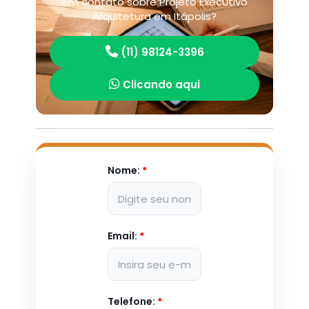
em contato sobre Projeto Executivo
Arquitetura em Itápolis?
(11) 98124-3396
Clicando aqui
Nome:
*
Email:
*
Telefone:
*