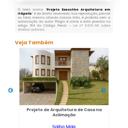
O texto acima "
Projeto Executivo Arquitetura em
Itápolis
" é de direito reservado. Sua reprodução, parcial
ou total, mesmo citando nossos links, é proibida sem a
autorização do autor. Plágio é crime e está previsto no
artigo 184 do Código Penal. –
Lei n° 9.610-98 sobre
direitos autorais
.
Veja Também
 em
Projeto de Arquitetura de Casa na
Pro
Aclimação
Saiba Mais