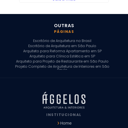
OUTRAS
PÁGINAS
Escritório de Arquitetura no Brasil
Escritório de Arquitetura em São Paulo
Arquiteto para Reforma Apartamento em SP
Arquiteto para Clínica Estética em SP
Arquiteto para Projeto de Restaurante em São Paulo
Projeto Completo de Arquitetura de Interiores em São
Paulo
Arquiteto para Projeto Residencial em SP
Arquiteto Casa de Alto Padrão em SP
Arquitetura Residencial em São Paulo
Arquiteto para Projeto Comercial em São Paulo
Arquiteto Comercial
Arquiteto para Reforma de Apartamento
Arquiteto para Reforma Residencial
Arquiteto Residencial
INSTITUCIONAL
Arquitetura para Reforma de Casas
Design de Interiores Apartamentos
Home
Design de Interiores Casa