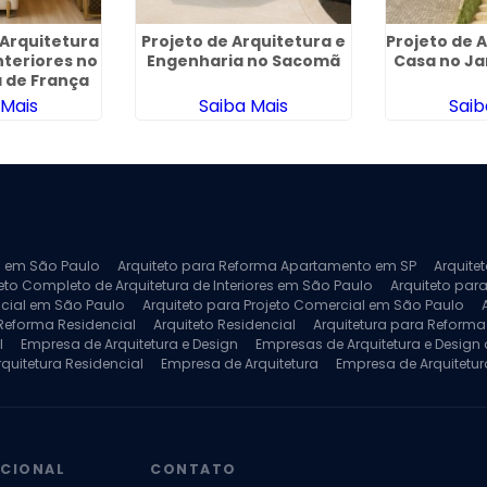
Arquitetura
Projeto de Arquitetura e
Projeto de 
nteriores no
Engenharia no Sacomã
Casa no Ja
 de França
 Mais
Saiba Mais
Saib
ra em São Paulo
Arquiteto para Reforma Apartamento em SP
Arquite
eto Completo de Arquitetura de Interiores em São Paulo
Arquiteto para
ncial em São Paulo
Arquiteto para Projeto Comercial em São Paulo
 Reforma Residencial
Arquiteto Residencial
Arquitetura para Reform
l
Empresa de Arquitetura e Design
Empresas de Arquitetura e Design d
rquitetura Residencial
Empresa de Arquitetura
Empresa de Arquitetur
ores
Projeto de Arquitetura 3D
Projeto de Arquitetura Comercial
Pro
 e Engenharia
Projeto de Arquitetura para Apartamentos
Projeto de A
pleto
Projeto de Interiores Residencial
UCIONAL
CONTATO