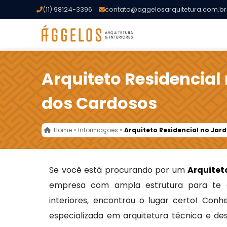
(11) 98124-3396
contato@aggelosarquitetura.com.br
Arquiteto Residencial
dos Cardosos
Home
»
Informações
»
Arquiteto Residencial no Jar
Se você está procurando por um
Arquitet
empresa com ampla estrutura para te 
interiores, encontrou o lugar certo! Con
especializada em arquitetura técnica e de