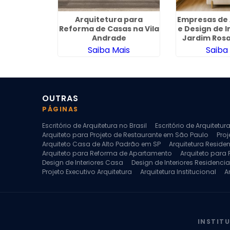
quitetura
Arquitetura para
Empresas de 
l no
Reforma de Casas na Vila
e Design de I
esso
Andrade
Jardim Rosa
ais
Saiba Mais
Saiba
OUTRAS
PÁGINAS
Escritório de Arquitetura no Brasil
Escritório de Arquitetu
Arquiteto para Projeto de Restaurante em São Paulo
Proj
Arquiteto Casa de Alto Padrão em SP
Arquitetura Reside
Arquiteto para Reforma de Apartamento
Arquiteto para
Design de Interiores Casa
Design de Interiores Residencia
Projeto Executivo Arquitetura
Arquitetura Institucional
A
Escritorio de Arquitetura
Escritorio de Arquitetura de Interi
Projeto de Arquitetura de Interiores
Projeto de Arquitetura
Projeto de Interiores Comercial
Projeto de Interiores Com
INSTIT