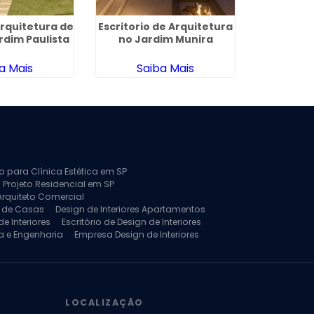
Arquitetura de
Escritorio de Arquitetura
Empresas 
rdim Paulista
no Jardim Munira
e Design d
Jard
a Mais
Saiba Mais
Sa
to para Clínica Estética em SP
 Projeto Residencial em SP
Arquiteto Comercial
a de Casas
Design de Interiores Apartamentos
e Interiores
Escritório de Design de Interiores
a e Engenharia
Empresa Design de Interiores
jeto de Arquitetura de Casa
rquitetura Residencial
Projeto de Interiores
LOCALIZAÇÃO