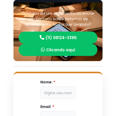
Gostaria de um orçamento ou entrar
em contato sobre Reforma de
Apartamento no Parque Uirapuru?
(11) 98124-3396
Clicando aqui
Nome:
*
Email:
*