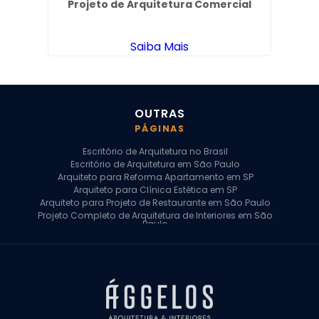
s na
Projeto de Arquitetura Comercial
De
Saiba Mais
OUTRAS
PÁGINAS
Escritório de Arquitetura no Brasil
Escritório de Arquitetura em São Paulo
Arquiteto para Reforma Apartamento em SP
Arquiteto para Clínica Estética em SP
Arquiteto para Projeto de Restaurante em São Paulo
Projeto Completo de Arquitetura de Interiores em São
Paulo
Arquiteto para Projeto Residencial em SP
Arquiteto Casa de Alto Padrão em SP
Arquitetura Residencial em São Paulo
Arquiteto para Projeto Comercial em São Paulo
Arquiteto Comercial
Arquiteto para Reforma de Apartamento
Arquiteto para Reforma Residencial