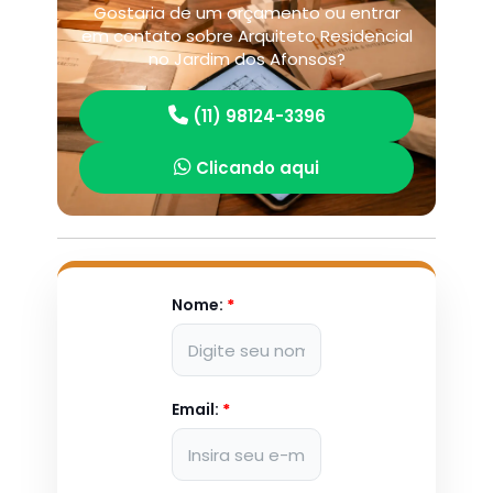
Gostaria de um orçamento ou entrar
em contato sobre Arquiteto Residencial
no Jardim dos Afonsos?
(11) 98124-3396
Clicando aqui
Nome:
*
Email:
*