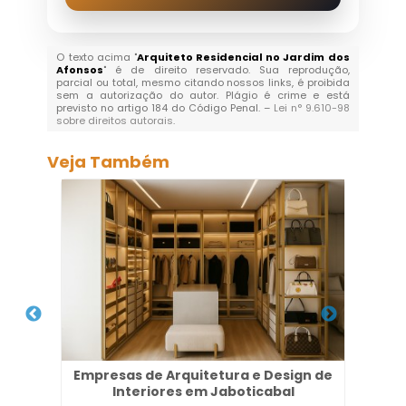
O texto acima "
Arquiteto Residencial no Jardim dos
Afonsos
" é de direito reservado. Sua reprodução,
parcial ou total, mesmo citando nossos links, é proibida
sem a autorização do autor. Plágio é crime e está
previsto no artigo 184 do Código Penal. –
Lei n° 9.610-98
sobre direitos autorais
.
Veja Também
Empresas de Arquitetura e Design de
Em
a
Interiores em Jaboticabal