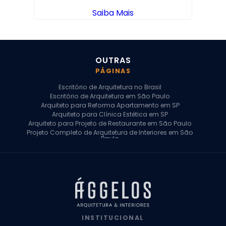
Saiba Mais
OUTRAS
PÁGINAS
Escritório de Arquitetura no Brasil
Escritório de Arquitetura em São Paulo
Arquiteto para Reforma Apartamento em SP
Arquiteto para Clínica Estética em SP
Arquiteto para Projeto de Restaurante em São Paulo
Projeto Completo de Arquitetura de Interiores em São
Paulo
Arquiteto para Projeto Residencial em SP
Arquiteto Casa de Alto Padrão em SP
Arquitetura Residencial em São Paulo
Arquiteto para Projeto Comercial em São Paulo
Arquiteto Comercial
Arquiteto para Reforma de Apartamento
Arquiteto para Reforma Residencial
Arquiteto Residencial
INSTITUCIONAL
Arquitetura para Reforma de Casas