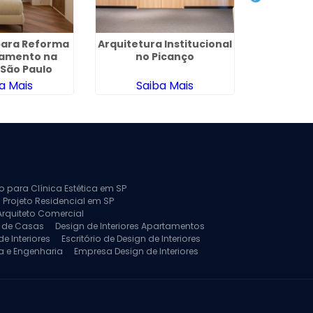
para Reforma
Arquitetura Institucional
Arqui
tamento na
no Picanço
Reforma
São Paulo
Jardim 
a Mais
Saiba Mais
Sa
to para Clínica Estética em SP
 Projeto Residencial em SP
Arquiteto Comercial
a de Casas
Design de Interiores Apartamentos
e Interiores
Escritório de Design de Interiores
a e Engenharia
Empresa Design de Interiores
jeto de Arquitetura de Casa
rquitetura Residencial
Projeto de Interiores