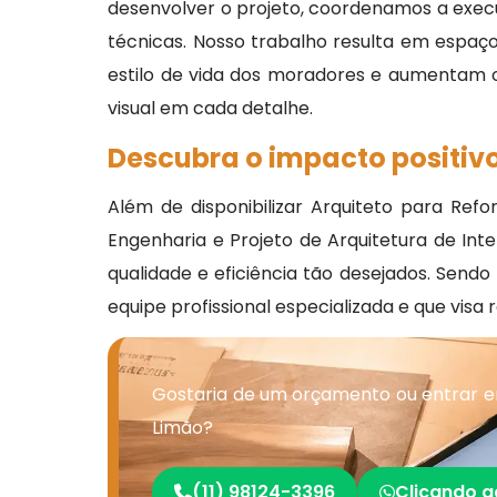
desenvolver o projeto, coordenamos a exe
técnicas. Nosso trabalho resulta em espaço
estilo de vida dos moradores e aumentam o 
visual em cada detalhe.
Descubra o impacto positivo
Além de disponibilizar Arquiteto para Refo
Engenharia e Projeto de Arquitetura de Int
qualidade e eficiência tão desejados. Send
equipe profissional especializada e que vis
Gostaria de um orçamento ou entrar em
Limão?
(11) 98124-3396
Clicando a