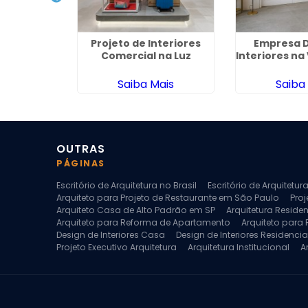
sign de
Projeto de Interiores
Empresa D
o Jardim
Comercial na Luz
Interiores na
sia
ais
Saiba Mais
Saiba
OUTRAS
PÁGINAS
Escritório de Arquitetura no Brasil
Escritório de Arquitetu
Arquiteto para Projeto de Restaurante em São Paulo
Proj
Arquiteto Casa de Alto Padrão em SP
Arquitetura Reside
Arquiteto para Reforma de Apartamento
Arquiteto para
Design de Interiores Casa
Design de Interiores Residencia
Projeto Executivo Arquitetura
Arquitetura Institucional
A
Escritorio de Arquitetura
Escritorio de Arquitetura de Interi
Projeto de Arquitetura de Interiores
Projeto de Arquitetura
Projeto de Interiores Comercial
Projeto de Interiores Com