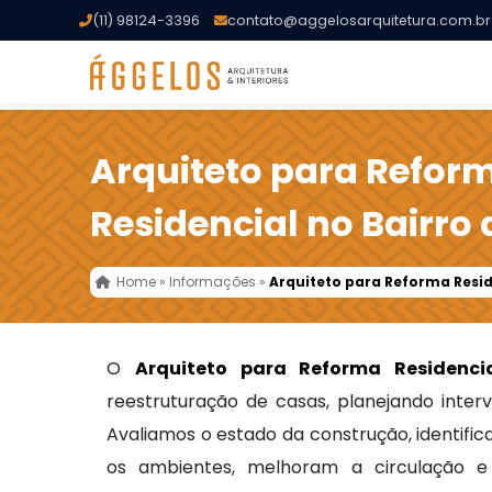
(11) 98124-3396
contato@aggelosarquitetura.com.br
Arquiteto para Refor
Residencial no Bairro
Home
»
Informações
»
Arquiteto para Reforma Resid
O
Arquiteto para Reforma Residenci
reestruturação de casas, planejando inter
Avaliamos o estado da construção, identif
os ambientes, melhoram a circulação e