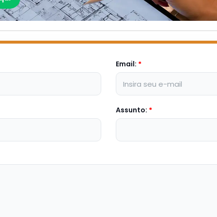
Email:
*
Assunto:
*