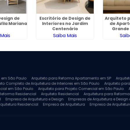
esign de
Escritório de Design de
Arquiteto 
 Vila Mariana
Interiores no Jardim
de Apar
Centenário
Grande 
 Mais
Saiba Mais
Saib
ra em São Paulo
Arquiteto para Reforma Apartamento em SP
Arquite
eto Completo de Arquitetura de Interiores em São Paulo
Arquiteto para
ncial em São Paulo
Arquiteto para Projeto Comercial em São Paulo
 Reforma Residencial
Arquiteto Residencial
Arquitetura para Reform
l
Empresa de Arquitetura e Design
Empresas de Arquitetura e Design d
rquitetura Residencial
Empresa de Arquitetura
Empresa de Arquitetur
ores
Projeto de Arquitetura 3D
Projeto de Arquitetura Comercial
Pro
 e Engenharia
Projeto de Arquitetura para Apartamentos
Projeto de A
pleto
Projeto de Interiores Residencial