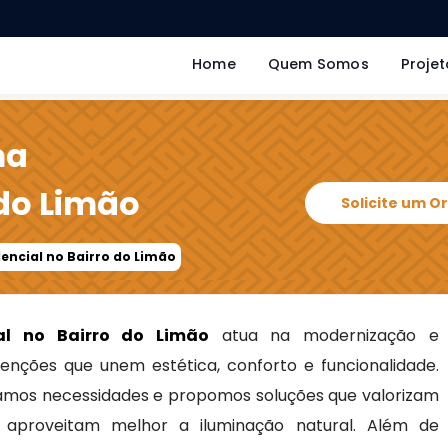
Home
Quem Somos
Projet
ma
 do Limão
Solicite um 
encial no Bairro do Limão
al no Bairro do Limão
atua na modernização e
venções que unem estética, conforto e funcionalidade.
icamos necessidades e propomos soluções que valorizam
 aproveitam melhor a iluminação natural. Além de