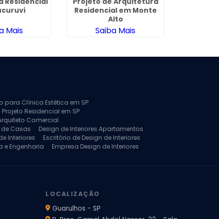
a Residencial
Projeto de Arquitetura
Arquitetu
ucuruvi
Residencial em Monte
no Jardim
Alto
a Mais
Saiba Mais
Sa
to para Clínica Estética em SP
 Projeto Residencial em SP
Arquiteto Comercial
a de Casas
Design de Interiores Apartamentos
e Interiores
Escritório de Design de Interiores
a e Engenharia
Empresa Design de Interiores
jeto de Arquitetura de Casa
rquitetura Residencial
Projeto de Interiores
LOCALIZAÇÃO
Guarulhos - SP