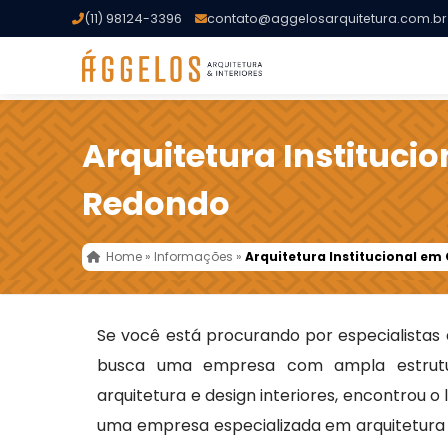
(11) 98124-3396
contato@aggelosarquitetura.com.br
Arquitetura Instituci
Redondo
Home
»
Informações
»
Arquitetura Institucional e
Se você está procurando por especialista
busca uma empresa com ampla estrutu
arquitetura e design interiores, encontrou o
uma empresa especializada em arquitetura t