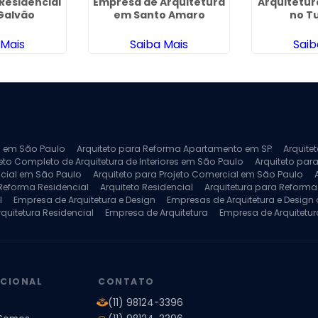
Residencial
Empresa de Arquitetura
Arquitetur
 Galvão
em Santo Amaro
no T
 Mais
Saiba Mais
Saib
ra em São Paulo
Arquiteto para Reforma Apartamento em SP
Arquite
eto Completo de Arquitetura de Interiores em São Paulo
Arquiteto para
ncial em São Paulo
Arquiteto para Projeto Comercial em São Paulo
 Reforma Residencial
Arquiteto Residencial
Arquitetura para Reform
l
Empresa de Arquitetura e Design
Empresas de Arquitetura e Design d
rquitetura Residencial
Empresa de Arquitetura
Empresa de Arquitetur
ores
Projeto de Arquitetura 3D
Projeto de Arquitetura Comercial
Pro
 e Engenharia
Projeto de Arquitetura para Apartamentos
Projeto de A
pleto
Projeto de Interiores Residencial
UCIONAL
CONTATO
(11) 98124-3396