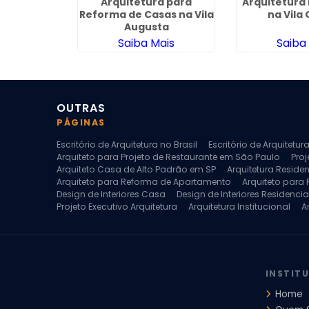
teriores
Arquitetura para
Arquitetura 
tos na
Reforma de Casas na Vila
na Vila
 Paulo
Augusta
ais
Saiba Mais
Saiba
OUTRAS
PÁGINAS
Escritório de Arquitetura no Brasil
Escritório de Arquitetu
Arquiteto para Projeto de Restaurante em São Paulo
Proj
Arquiteto Casa de Alto Padrão em SP
Arquitetura Reside
Arquiteto para Reforma de Apartamento
Arquiteto para
Design de Interiores Casa
Design de Interiores Residencia
Projeto Executivo Arquitetura
Arquitetura Institucional
A
Escritorio de Arquitetura
Escritorio de Arquitetura de Interi
Projeto de Arquitetura de Interiores
Projeto de Arquitetura
Projeto de Interiores Comercial
Projeto de Interiores Com
INSTIT
Home