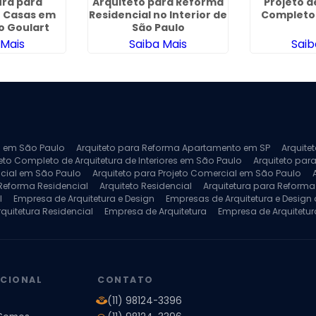
ura para
Arquiteto para Reforma
Projeto d
 Casas em
Residencial no Interior de
Completo
o Goulart
São Paulo
 Mais
Saiba Mais
Saib
ra em São Paulo
Arquiteto para Reforma Apartamento em SP
Arquite
eto Completo de Arquitetura de Interiores em São Paulo
Arquiteto para
ncial em São Paulo
Arquiteto para Projeto Comercial em São Paulo
 Reforma Residencial
Arquiteto Residencial
Arquitetura para Reform
l
Empresa de Arquitetura e Design
Empresas de Arquitetura e Design d
rquitetura Residencial
Empresa de Arquitetura
Empresa de Arquitetur
ores
Projeto de Arquitetura 3D
Projeto de Arquitetura Comercial
Pro
 e Engenharia
Projeto de Arquitetura para Apartamentos
Projeto de A
pleto
Projeto de Interiores Residencial
UCIONAL
CONTATO
(11) 98124-3396