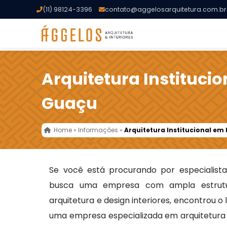
(11) 98124-3396
contato@aggelosarquitetura.com.br
Arquitetura Instituci
Guaçu
Home
»
Informações
»
Arquitetura Institucional em
Se você está procurando por especialis
busca uma empresa com ampla estrutu
arquitetura e design interiores, encontrou o
uma empresa especializada em arquitetura t