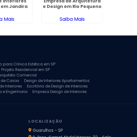
e Interiores
Empresa de Arquitetura
Empresa 
 em Jandira
e Design em Rio Pequeno
e Desi
Si
a Mais
Saiba Mais
Sa
to para Clínica Estética em SP
 Projeto Residencial em SP
Arquiteto Comercial
a de Casas
Design de Interiores Apartamentos
e Interiores
Escritório de Design de Interiores
a e Engenharia
Empresa Design de Interiores
jeto de Arquitetura de Casa
rquitetura Residencial
Projeto de Interiores
LOCALIZAÇÃO
Guarulhos - SP