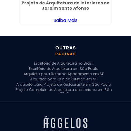
 em
Projeto de Arquitetura de Interiores no
P
Jardim Santo Afonso
Saiba Mais
OUTRAS
PÁGINAS
Escritório de Arquitetura no Brasil
Escritório de Arquitetura em São Paulo
Arquiteto para Reforma Apartamento em SP
Arquiteto para Clínica Estética em SP
Arquiteto para Projeto de Restaurante em São Paulo
Projeto Completo de Arquitetura de Interiores em São
Paulo
Arquiteto para Projeto Residencial em SP
Arquiteto Casa de Alto Padrão em SP
Arquitetura Residencial em São Paulo
Arquiteto para Projeto Comercial em São Paulo
Arquiteto Comercial
Arquiteto para Reforma de Apartamento
Arquiteto para Reforma Residencial