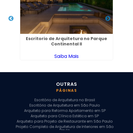
no
Escritorio de Arquitetura no Parque
Esc
Continental II
Saiba Mais
OUTRAS
PÁGINAS
Escritório de Arquitetura no Brasil
Escritório de Arquitetura em São Paulo
Arquiteto para Reforma Apartamento em SP
Arquiteto para Clínica Estética em SP
Arquiteto para Projeto de Restaurante em São Paulo
Projeto Completo de Arquitetura de Interiores em São
Paulo