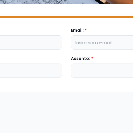
Email:
*
Assunto:
*