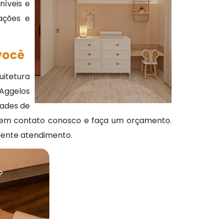
níveis e
tações e
você
uitetura
 Aggelos
dades de
re em contato conosco e faça um orçamento.
lente atendimento.
?