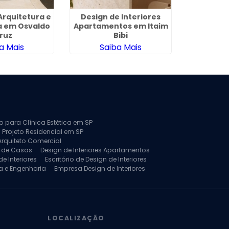
Arquitetura e
Design de Interiores
Arqui
a em Osvaldo
Apartamentos em Itaim
Reforma
ruz
Bibi
C
a Mais
Saiba Mais
Sa
to para Clínica Estética em SP
 Projeto Residencial em SP
Arquiteto Comercial
a de Casas
Design de Interiores Apartamentos
e Interiores
Escritório de Design de Interiores
a e Engenharia
Empresa Design de Interiores
jeto de Arquitetura de Casa
rquitetura Residencial
Projeto de Interiores
LOCALIZAÇÃO