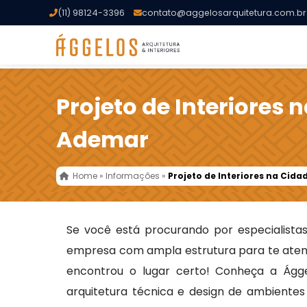
(11) 98124-3396
contato@aggelosarquitetura.com.br
Projeto de Interiores 
Ademar
Home
»
Informações
»
Projeto de Interiores na Cid
Se você está procurando por especialist
empresa com ampla estrutura para te atend
encontrou o lugar certo! Conheça a Ágge
arquitetura técnica e design de ambientes 