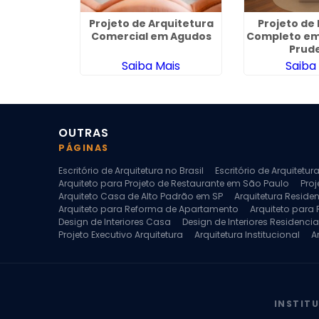
quitetura
Projeto de Arquitetura
Projeto de 
Araçoiaba
Comercial em Agudos
Completo em
ra
Prud
ais
Saiba Mais
Saiba
OUTRAS
PÁGINAS
Escritório de Arquitetura no Brasil
Escritório de Arquitetu
Arquiteto para Projeto de Restaurante em São Paulo
Proj
Arquiteto Casa de Alto Padrão em SP
Arquitetura Reside
Arquiteto para Reforma de Apartamento
Arquiteto para
Design de Interiores Casa
Design de Interiores Residencia
Projeto Executivo Arquitetura
Arquitetura Institucional
A
Escritorio de Arquitetura
Escritorio de Arquitetura de Interi
Projeto de Arquitetura de Interiores
Projeto de Arquitetura
Projeto de Interiores Comercial
Projeto de Interiores Com
INSTIT