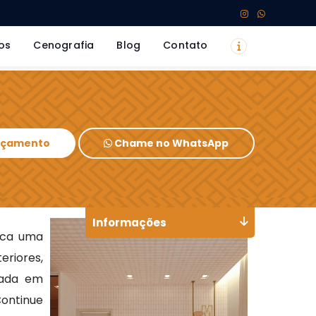
os
Cenografia
Blog
Contato
Orçamento
Chame no WhatsApp
Informações
ca uma
eriores,
zada em
Continue