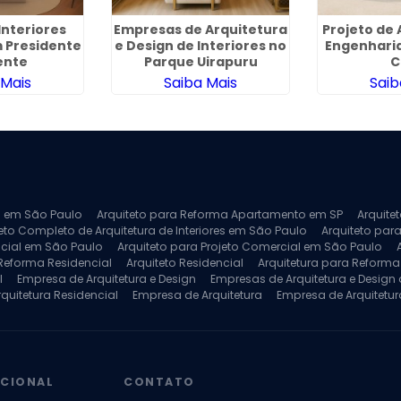
Interiores
Empresas de Arquitetura
Projeto de 
 Presidente
e Design de Interiores no
Engenhari
ente
Parque Uirapuru
C
 Mais
Saiba Mais
Saib
ra em São Paulo
Arquiteto para Reforma Apartamento em SP
Arquite
eto Completo de Arquitetura de Interiores em São Paulo
Arquiteto para
ncial em São Paulo
Arquiteto para Projeto Comercial em São Paulo
 Reforma Residencial
Arquiteto Residencial
Arquitetura para Reform
l
Empresa de Arquitetura e Design
Empresas de Arquitetura e Design d
rquitetura Residencial
Empresa de Arquitetura
Empresa de Arquitetur
ores
Projeto de Arquitetura 3D
Projeto de Arquitetura Comercial
Pro
 e Engenharia
Projeto de Arquitetura para Apartamentos
Projeto de A
pleto
Projeto de Interiores Residencial
UCIONAL
CONTATO