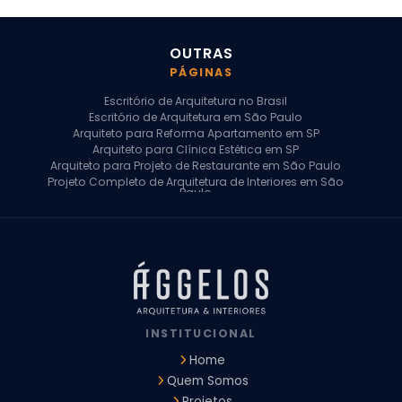
OUTRAS
PÁGINAS
Escritório de Arquitetura no Brasil
Escritório de Arquitetura em São Paulo
Arquiteto para Reforma Apartamento em SP
Arquiteto para Clínica Estética em SP
Arquiteto para Projeto de Restaurante em São Paulo
Projeto Completo de Arquitetura de Interiores em São
Paulo
Arquiteto para Projeto Residencial em SP
Arquiteto Casa de Alto Padrão em SP
Arquitetura Residencial em São Paulo
Arquiteto para Projeto Comercial em São Paulo
Arquiteto Comercial
Arquiteto para Reforma de Apartamento
Arquiteto para Reforma Residencial
Arquiteto Residencial
INSTITUCIONAL
Arquitetura para Reforma de Casas
Design de Interiores Apartamentos
Home
Design de Interiores Casa
Quem Somos
Design de Interiores Residencial
Projetos