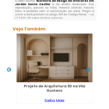
O texto acima "
Escritório de Design de Interiores em
Jardim Santa Cecília
" é de direito reservado. Sua
reprodução, parcial ou total, mesmo citando nossos
links, é proibida sem a autorização do autor. Plágio é
crime e está previsto no artigo 184 do Código Penal. –
Lei
n° 9.610-98 sobre direitos autorais
.
Veja Também
 em
Projeto de Arquitetura 3D na Vila
Arq
Gustavo
Saiba Mais