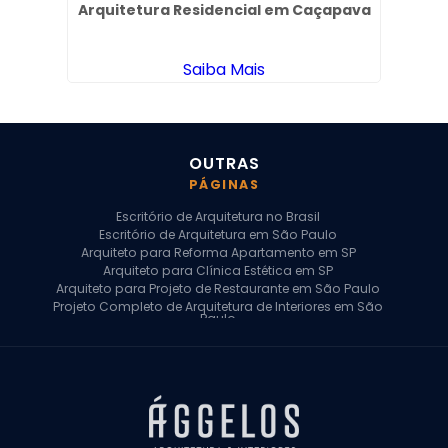
iras
Arquitetura Residencial em Caçapava
Desi
Saiba Mais
OUTRAS
PÁGINAS
Escritório de Arquitetura no Brasil
Escritório de Arquitetura em São Paulo
Arquiteto para Reforma Apartamento em SP
Arquiteto para Clínica Estética em SP
Arquiteto para Projeto de Restaurante em São Paulo
Projeto Completo de Arquitetura de Interiores em São
Paulo
Arquiteto para Projeto Residencial em SP
Arquiteto Casa de Alto Padrão em SP
Arquitetura Residencial em São Paulo
Arquiteto para Projeto Comercial em São Paulo
Arquiteto Comercial
Arquiteto para Reforma de Apartamento
Arquiteto para Reforma Residencial